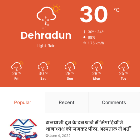
30
℃
Dehradun
30º - 24º
68%
1.75 km/h
Light Rain
29
30
28
28
25
℃
℃
℃
℃
℃
Fri
Sat
Sun
Mon
Tue
Popular
Recent
Comments
राजधानी दून के इस थाने में सिपाहियों ने
थानाध्यक्ष को जमकर पीटा, अस्पताल में भर्ती
June 4, 2022