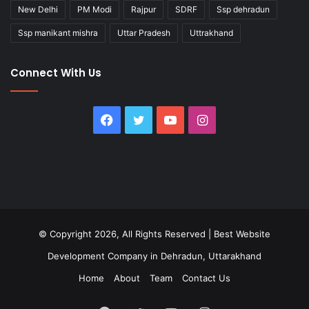
New Delhi
PM Modi
Rajpur
SDRF
Ssp dehradun
Ssp manikant mishra
Uttar Pradesh
Uttrakhand
Connect With Us
Facebook
Twitter
YouTube
Instagram
© Copyright 2026, All Rights Reserved |
Best Website
Development Company in Dehradun, Uttarakhand
Home
About
Team
Contact Us