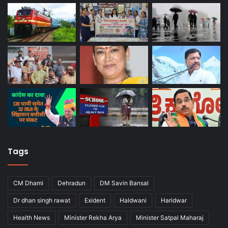
Tags
CM Dhami
Dehradun
DM Savin Bansal
Dr dhan singh rawat
Exident
Haldwani
Haridwar
Health News
Minister Rekha Arya
Minister Satpal Maharaj