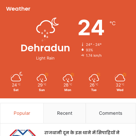
Weather
24
℃
Dehradun
24º - 24º
93%
1.74 km/h
Light Rain
24
29
28
26
32
℃
℃
℃
℃
℃
Sat
Sun
Mon
Tue
Wed
Popular
Recent
Comments
राजधानी दून के इस थाने में सिपाहियों ने