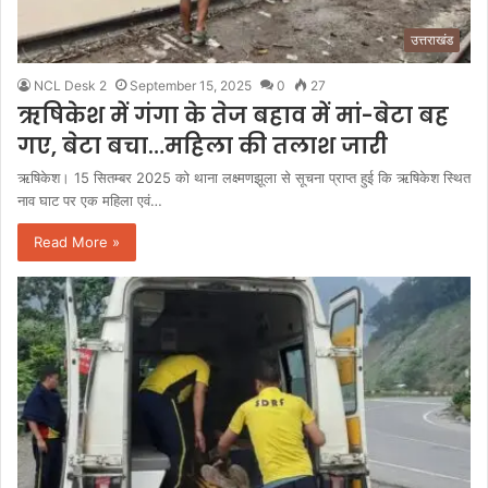
उत्तराखंड
NCL Desk 2
September 15, 2025
0
27
ऋषिकेश में गंगा के तेज बहाव में मां-बेटा बह
गए, बेटा बचा…महिला की तलाश जारी
ऋषिकेश। 15 सितम्बर 2025 को थाना लक्ष्मणझूला से सूचना प्राप्त हुई कि ऋषिकेश स्थित
नाव घाट पर एक महिला एवं…
Read More »