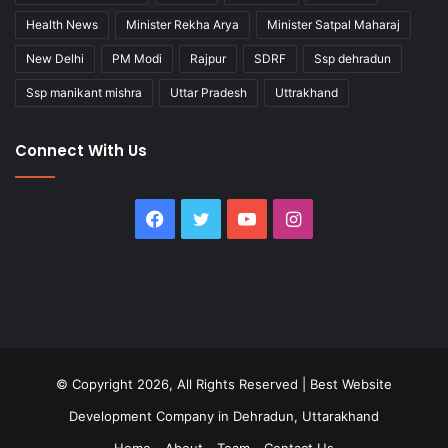
Health News
Minister Rekha Arya
Minister Satpal Maharaj
New Delhi
PM Modi
Rajpur
SDRF
Ssp dehradun
Ssp manikant mishra
Uttar Pradesh
Uttrakhand
Connect With Us
Facebook
Twitter
YouTube
Instagram
© Copyright 2026, All Rights Reserved |
Best Website
Development Company in Dehradun, Uttarakhand
Home
About
Team
Contact Us