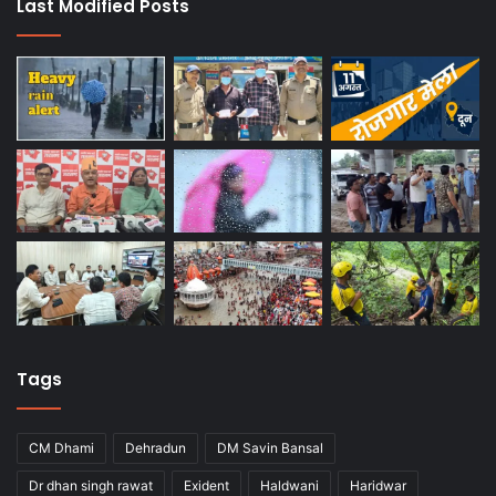
Last Modified Posts
Tags
CM Dhami
Dehradun
DM Savin Bansal
Dr dhan singh rawat
Exident
Haldwani
Haridwar