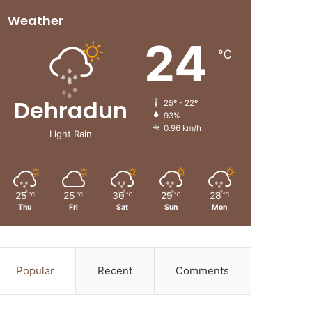
Weather
24
℃
Dehradun
25º - 22º
93%
0.96 km/h
Light Rain
25
25
30
29
28
℃
℃
℃
℃
℃
Thu
Fri
Sat
Sun
Mon
Popular
Recent
Comments