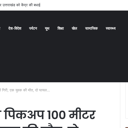
े पर उत्तराखंड को केंद्र की बधाई
ध
देश-विदेश
पर्यटन
यूथ
शिक्षा
खेल
सामाजिक
स्वास्थ्य
ं गिरी, एक युवक की मौत, दो घायल…
स पिकअप 100 मीटर