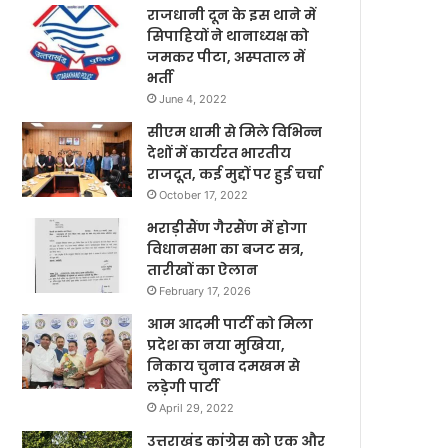
राजधानी दून के इस थाने में
सिपाहियों ने थानाध्यक्ष को
जमकर पीटा, अस्पताल में
भर्ती
June 4, 2022
सीएम धामी से मिले विभिन्न
देशों में कार्यरत भारतीय
राजदूत, कई मुद्दों पर हुई चर्चा
October 17, 2022
भराड़ीसैंण गैरसैंण में होगा
विधानसभा का बजट सत्र,
तारीखों का ऐलान
February 17, 2026
आम आदमी पार्टी को मिला
प्रदेश का नया मुखिया,
निकाय चुनाव दमखम से
लड़ेगी पार्टी
April 29, 2022
उत्तराखंड कांग्रेस को एक और