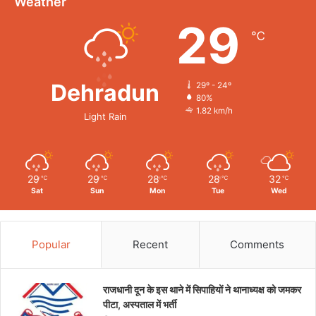
Weather
29
℃
Dehradun
29º - 24º
80%
1.82 km/h
Light Rain
29
29
28
28
32
℃
℃
℃
℃
℃
Sat
Sun
Mon
Tue
Wed
Popular
Recent
Comments
राजधानी दून के इस थाने में सिपाहियों ने थानाध्यक्ष को जमकर
पीटा, अस्पताल में भर्ती