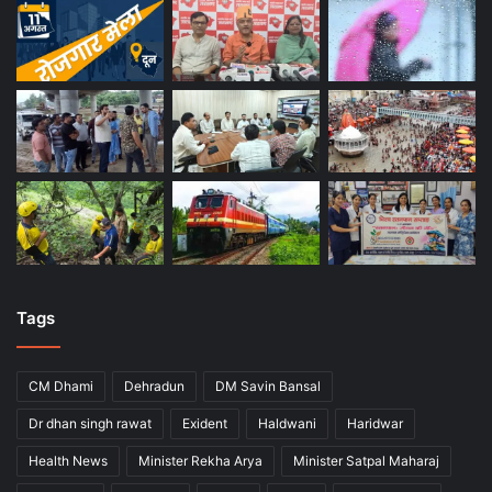
Tags
CM Dhami
Dehradun
DM Savin Bansal
Dr dhan singh rawat
Exident
Haldwani
Haridwar
Health News
Minister Rekha Arya
Minister Satpal Maharaj