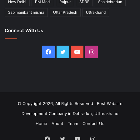
New Delhi
PM Modi
Rajpur
SDRF
Ssp dehradun
Ssp manikant mishra
Uttar Pradesh
Uttrakhand
Connect With Us
Facebook
Twitter
YouTube
Instagram
© Copyright 2026, All Rights Reserved |
Best Website
Development Company in Dehradun, Uttarakhand
Home
About
Team
Contact Us
Facebook
Twitter
YouTube
Instagram