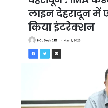
लाइन देहरादून में
किया इंटरेक्शन
NCL Desk 2
S
May 8, 2025
e
Facebook
Twitter
Share via Email
n
d
a
n
e
m
a
i
l