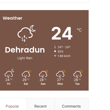
Weather
24
℃
Dehradun
24º - 24º
92%
1.68 km/h
Light Rain
24
29
28
27
28
℃
℃
℃
℃
℃
Fri
Sat
Sun
Mon
Tue
Popular
Recent
Comments