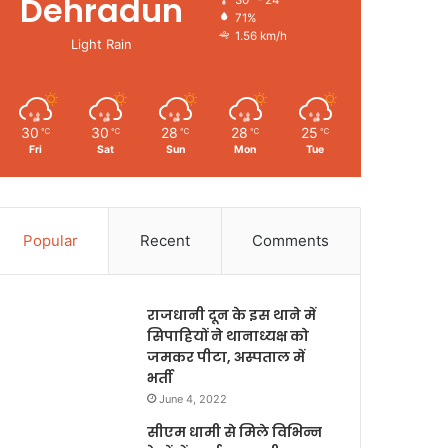
Dehradun
30º - 24º
71%
1.56 km/h
Light Rain
30
30
28
28
25
℃
℃
℃
℃
℃
Fri
Sat
Sun
Mon
Tue
Popular
Recent
Comments
राजधानी दून के इस थाने में
सिपाहियों ने थानाध्यक्ष को
जमकर पीटा, अस्पताल में
भर्ती
June 4, 2022
सीएम धामी से मिले विभिन्न