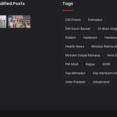
dified Posts
Tags
CM Dhami
Dehradun
DM Savin Bansal
Dr dhan sing
Exident
Haldwani
Haridwa
Health News
Minister Rekha A
Minister Satpal Maharaj
New D
PM Modi
Rajpur
SDRF
Ssp dehradun
Ssp manikant mi
Uttar Pradesh
Uttrakhand