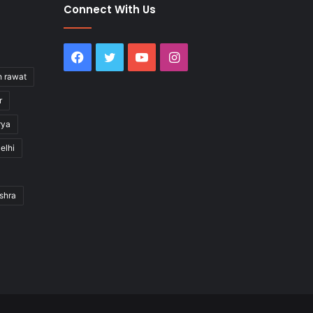
Connect With Us
Facebook
Twitter
YouTube
Instagram
h rawat
r
rya
elhi
shra