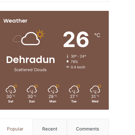
Weather
26
℃
Dehradun
30º - 24º
78%
0.4 km/h
Scattered Clouds
30
30
29
27
31
℃
℃
℃
℃
℃
Sat
Sun
Mon
Tue
Wed
Popular
Recent
Comments