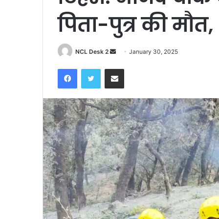
पिता-पुत्र की मौत,
NCL Desk 2
S
January 30, 2025
e
Facebook
Twitter
Share via Email
n
d
a
n
e
m
a
i
l