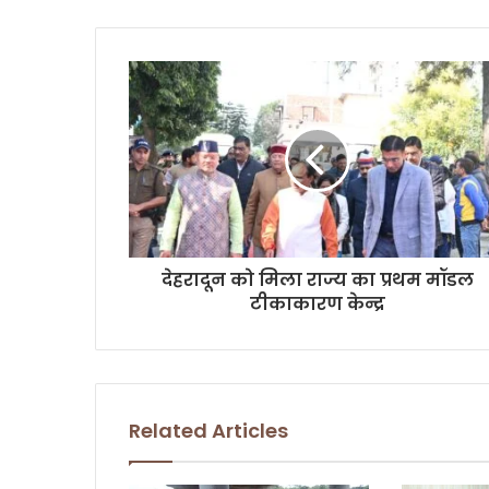
o
u
r
E
m
a
i
l
a
d
d
r
देहरादून को मिला राज्य का प्रथम मॉडल
e
टीकाकारण केन्द्र
s
s
Related Articles