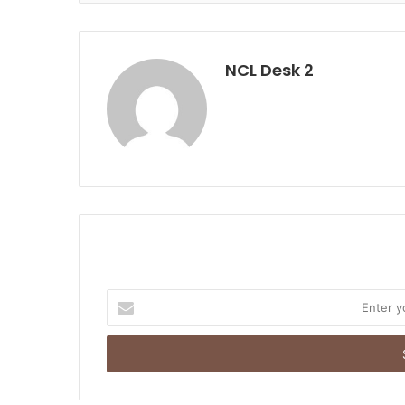
NCL Desk 2
E
n
t
e
r
y