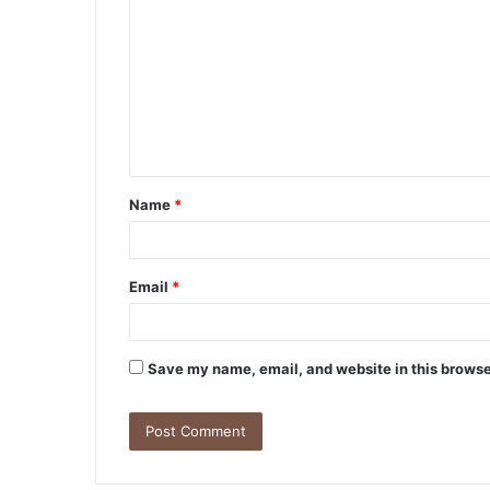
o
m
m
e
n
t
Name
*
*
Email
*
Save my name, email, and website in this browse