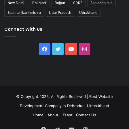
New Delhi
PM Modi
Rajpur
SDRF
Ssp dehradun
Ssp manikant mishra
Uttar Pradesh
Uttrakhand
Connect With Us
Facebook
Twitter
YouTube
Instagram
© Copyright 2026, All Rights Reserved |
Best Website
Development Company in Dehradun, Uttarakhand
Home
About
Team
Contact Us