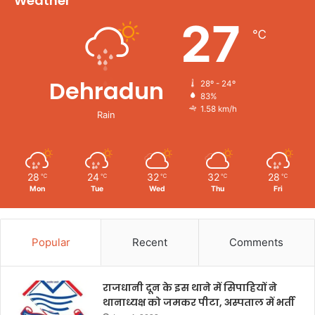
Weather
27
℃
Dehradun
28º - 24º
83%
1.58 km/h
Rain
28
24
32
32
28
℃
℃
℃
℃
℃
Mon
Tue
Wed
Thu
Fri
Popular
Recent
Comments
राजधानी दून के इस थाने में सिपाहियों ने
थानाध्यक्ष को जमकर पीटा, अस्पताल में भर्ती