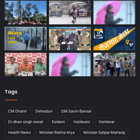
Tags
CM Dhami
Dehradun
DM Savin Bansal
Dr dhan singh rawat
Exident
Haldwani
Haridwar
Health News
Minister Rekha Arya
Minister Satpal Maharaj