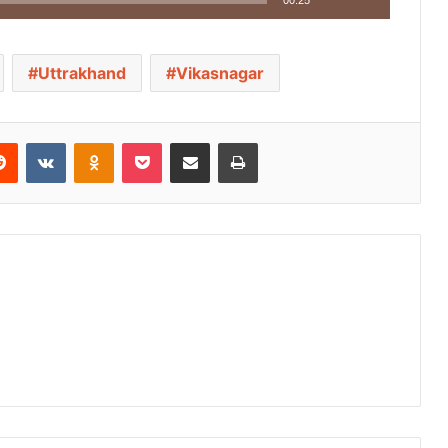
Uttrakhand
Vikasnagar
Reddit
VKontakte
Odnoklassniki
Pocket
Share via Email
Print