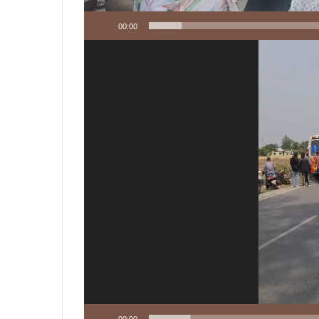
00:00
Video
Player
00:00