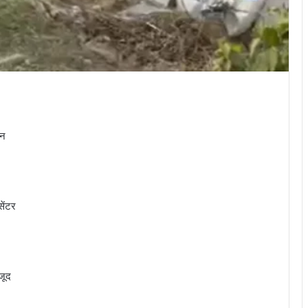
हन
सेंटर
जूद