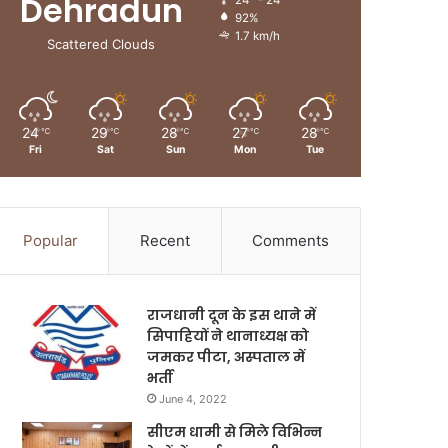
Dehradun
24º - 24º
92%
1.7 km/h
Scattered Clouds
24
29
28
27
28
℃
℃
℃
℃
℃
Fri
Sat
Sun
Mon
Tue
Popular
Recent
Comments
राजधानी दून के इस थाने में
सिपाहियों ने थानाध्यक्ष को
जमकर पीटा, अस्पताल में
भर्ती
June 4, 2022
सीएम धामी से मिले विभिन्न