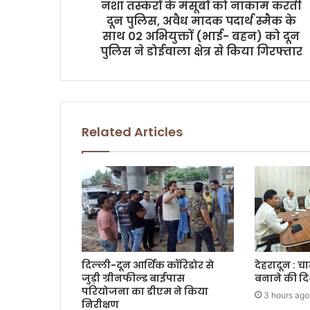
नशा तस्करों के मंसूबों को नाकाम करती
e
दून पुलिस, अवैध मादक पदार्थ स्मैक के
s
साथ 02 अभियुक्तों (भाई- बहन) को दून
s
पुलिस ने डोईवाला क्षेत्र से किया गिरफ्तार
Related Articles
दिल्ली-दून आर्थिक कॉरिडोर से
देहरादून : च
जुड़ी ग्रीनफील्ड बाईपास
बनाने की दि
परियोजना का डीएम ने किया
3 hours ago
निरीक्षण