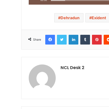
Dehradun
Exident
Facebook
Twitter
LinkedIn
Tumblr
Pinterest
Share
NCL Desk 2