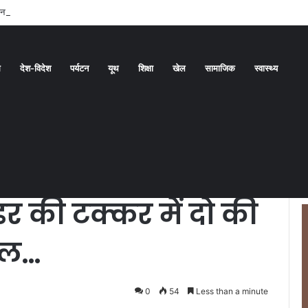
बनाने की दिशा में बड़ा कदम
ध
देश-विदेश
पर्यटन
यूथ
शिक्षा
खेल
सामाजिक
स्वास्थ्य
 और लोडर की टक्कर में दो की मौत, दर्जनभर घायल…
षण सड़क हादसा:
 की टक्कर में दो की
यल…
0
54
Less than a minute