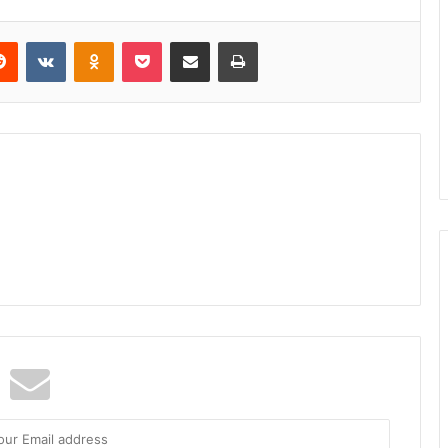
Reddit
VKontakte
Odnoklassniki
Pocket
Share via Email
Print