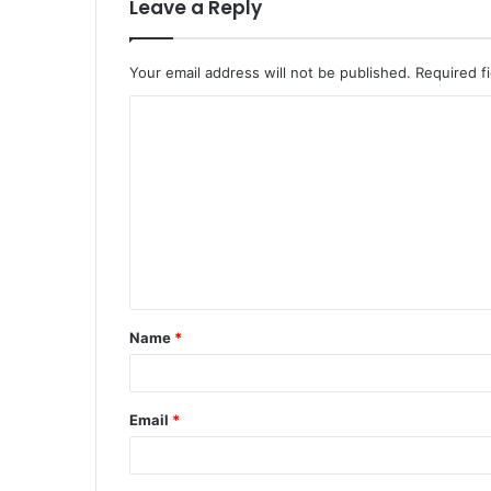
Leave a Reply
Your email address will not be published.
Required f
C
o
m
m
e
n
t
Name
*
*
Email
*