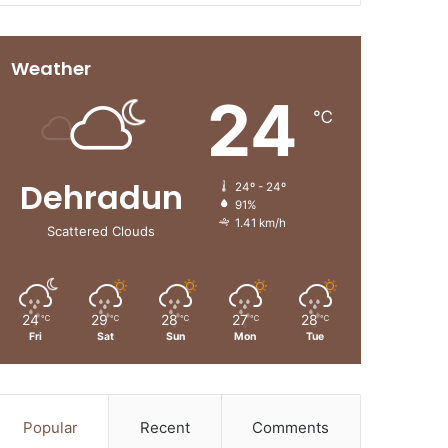
Weather
24
℃
Dehradun
24º - 24º
91%
1.41 km/h
Scattered Clouds
24
29
28
27
28
℃
℃
℃
℃
℃
Fri
Sat
Sun
Mon
Tue
Popular
Recent
Comments