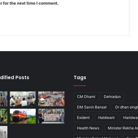
r for the next time I comment.
dified Posts
Tags
CM Dhami
Dehradun
DM Savin Bansal
Dr dhan sing
Exident
Haldwani
Haridwa
Health News
Minister Rekha A