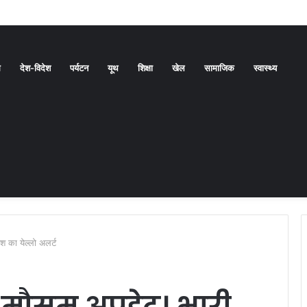
बनाने की दिशा में बड़ा कदम
ध
देश-विदेश
पर्यटन
यूथ
शिक्षा
खेल
सामाजिक
स्वास्थ्य
श का येल्लो अलर्ट
ंड मौसम अपडेट। भारी