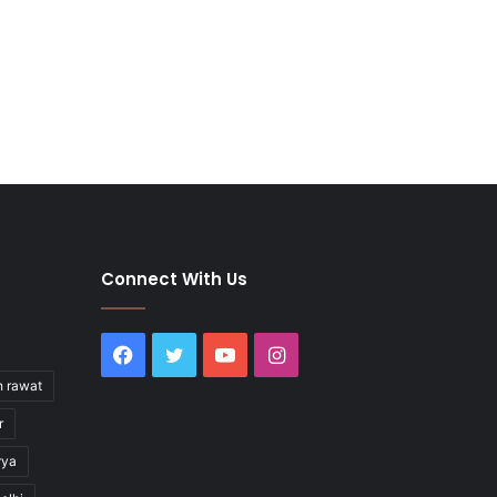
Connect With Us
Facebook
Twitter
YouTube
Instagram
h rawat
r
rya