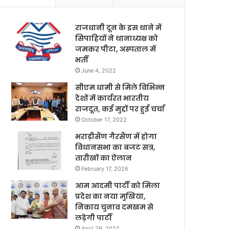
राजधानी दून के इस थाने में
सिपाहियों ने थानाध्यक्ष को
जमकर पीटा, अस्पताल में
भर्ती
June 4, 2022
सीएम धामी से मिले विभिन्न
देशों में कार्यरत भारतीय
राजदूत, कई मुद्दों पर हुई चर्चा
October 17, 2022
भराड़ीसैंण गैरसैंण में होगा
विधानसभा का बजट सत्र,
तारीखों का ऐलान
February 17, 2026
आम आदमी पार्टी को मिला
प्रदेश का नया मुखिया,
निकाय चुनाव दमखम से
लड़ेगी पार्टी
April 29, 2022