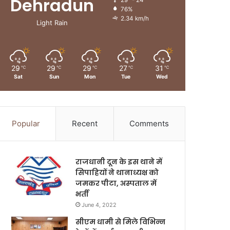
Dehradun
29º - 24º
76%
2.34 km/h
Light Rain
29
29
29
27
31
℃
℃
℃
℃
℃
Sat
Sun
Mon
Tue
Wed
Popular
Recent
Comments
राजधानी दून के इस थाने में
सिपाहियों ने थानाध्यक्ष को
जमकर पीटा, अस्पताल में
भर्ती
June 4, 2022
सीएम धामी से मिले विभिन्न