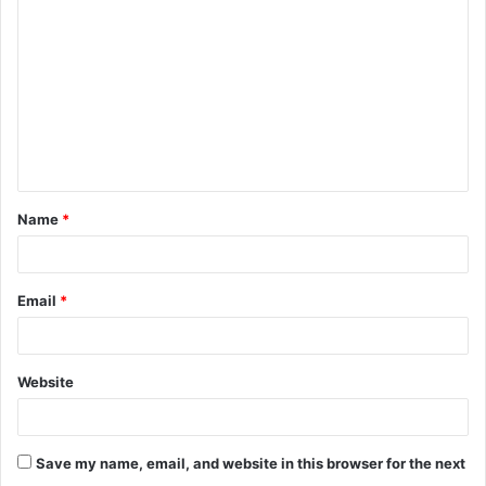
o
m
m
e
n
t
Name
*
*
Email
*
Website
Save my name, email, and website in this browser for the next