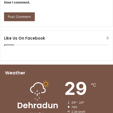
time I comment.
Like Us On Facebook
Weather
29
℃
Dehradun
29º - 24º
76%
2.34 km/h