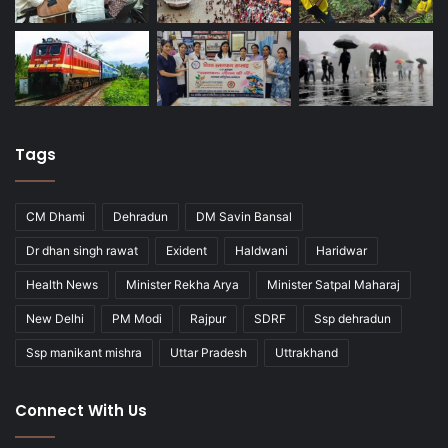
Tags
CM Dhami
Dehradun
DM Savin Bansal
Dr dhan singh rawat
Exident
Haldwani
Haridwar
Health News
Minister Rekha Arya
Minister Satpal Maharaj
New Delhi
PM Modi
Rajpur
SDRF
Ssp dehradun
Ssp manikant mishra
Uttar Pradesh
Uttrakhand
Connect With Us