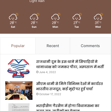
Light Rain
29
29
29
27
31
℃
℃
℃
℃
℃
Sat
Sun
Mon
Tue
Wed
Popular
Recent
Comments
राजधानी दून के इस थाने में सिपाहियों ने
थानाध्यक्ष को जमकर पीटा, अस्पताल में भर्ती
June 4, 2022
सीएम धामी से मिले विभिन्न देशों में कार्यरत
भारतीय राजदूत, कई मुद्दों पर हुई चर्चा
October 17, 2022
भराड़ीसैंण गैरसैंण में होगा विधानसभा का
बजट सत्र, तारीखों का ऐलान