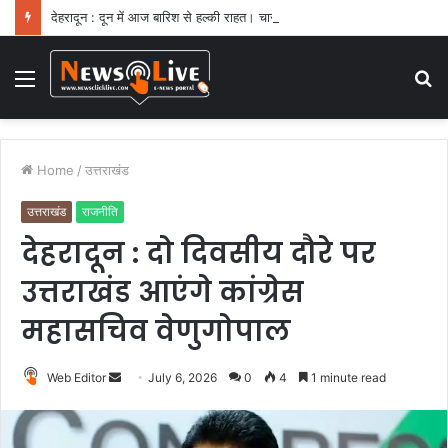
देहरादून : दून में आज बारिश से हल्की राहत। चार जिलों में येलो अलर्ट
Menu
S
fo
Home
/
उत्तराखंड
उत्तराखंड
राजनीति
देहरादून : दो दिवसीय दौरे पर
उत्तराखंड आएंगे कांग्रेस
महासचिव वेणुगोपाल
Web Editor
S
July 6, 2026
0
4
1 minute read
e
n