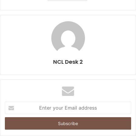
NCL Desk 2
E
n
t
e
r