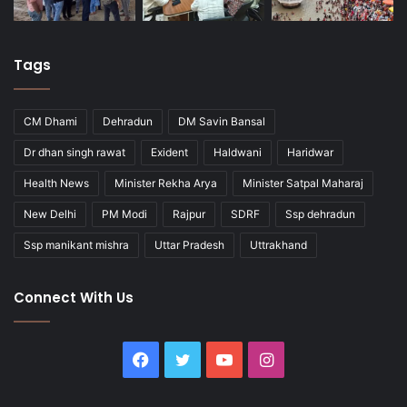
Tags
CM Dhami
Dehradun
DM Savin Bansal
Dr dhan singh rawat
Exident
Haldwani
Haridwar
Health News
Minister Rekha Arya
Minister Satpal Maharaj
New Delhi
PM Modi
Rajpur
SDRF
Ssp dehradun
Ssp manikant mishra
Uttar Pradesh
Uttrakhand
Connect With Us
Facebook
Twitter
YouTube
Instagram