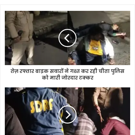
y
o
u
r
E
m
a
i
l
a
d
d
तेज़ रफ्तार बाइक सवारों ने गश्त कर रही चीता पुलिस
r
को मारी जोरदार टक्कर
e
s
s