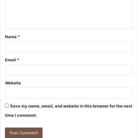
m
e
n
t
Name
*
*
Email
*
Website
Save my name, email, and website in this browser for the next
time I comment.