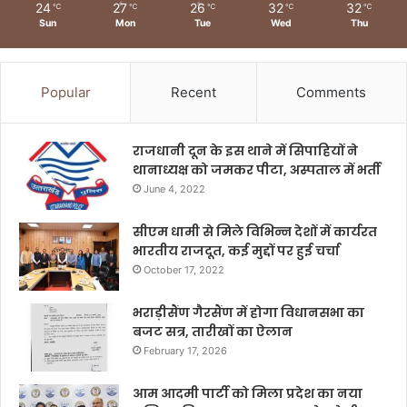
24
27
26
32
32
℃
℃
℃
℃
℃
Sun
Mon
Tue
Wed
Thu
Popular
Recent
Comments
राजधानी दून के इस थाने में सिपाहियों ने
थानाध्यक्ष को जमकर पीटा, अस्पताल में भर्ती
June 4, 2022
सीएम धामी से मिले विभिन्न देशों में कार्यरत
भारतीय राजदूत, कई मुद्दों पर हुई चर्चा
October 17, 2022
भराड़ीसैंण गैरसैंण में होगा विधानसभा का
बजट सत्र, तारीखों का ऐलान
February 17, 2026
आम आदमी पार्टी को मिला प्रदेश का नया