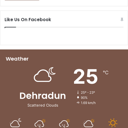
Like Us On Facebook
Weather
25
℃
Dehradun
25º - 23º
90%
1.69 km/h
Scattered Clouds