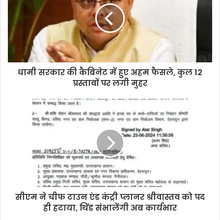
m
a
i
l
a
d
d
धामी सरकार की कैबिनेट में हुए अहम फैसले, कुल 12
r
प्रस्तावों पर लगी मुहर
e
s
s
सीएम ने चीफ टाउन एंड कंट्री प्लानर श्रीवास्तव को पद
ही हटाया, थिंड संभालेंगी अब कार्यभार