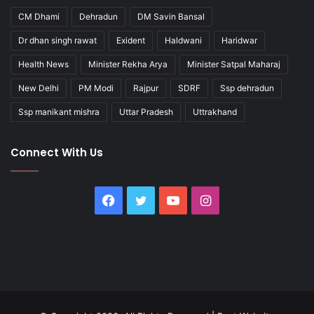
CM Dhami
Dehradun
DM Savin Bansal
Dr dhan singh rawat
Exident
Haldwani
Haridwar
Health News
Minister Rekha Arya
Minister Satpal Maharaj
New Delhi
PM Modi
Rajpur
SDRF
Ssp dehradun
Ssp manikant mishra
Uttar Pradesh
Uttrakhand
Connect With Us
Facebook
Twitter
YouTube
Instagram