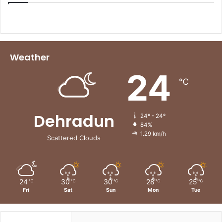
Weather
24
℃
Dehradun
24º - 24º
84%
1.29 km/h
Scattered Clouds
24
30
30
28
25
℃
℃
℃
℃
℃
Fri
Sat
Sun
Mon
Tue