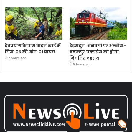
देवप्रयाग के पास वाहन खाई में
देहरादून : बनबसा पर अछनेरा-
गिरा, 05 की मौत, 01 घायल
टनकपुर एक्सप्रेस का होगा
नियमित ठहराव
7 hours ago
9 hours ago