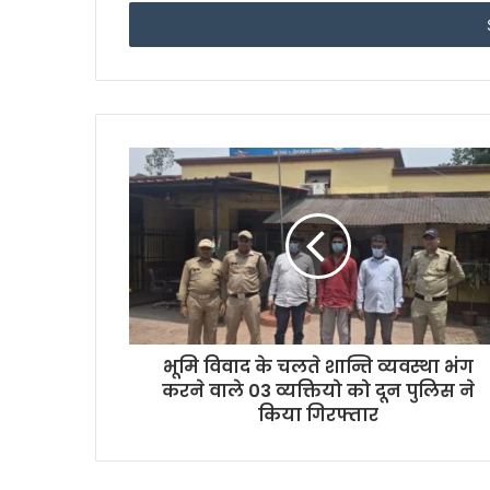
t
e
r
y
o
u
r
E
m
a
i
l
a
d
d
r
भूमि विवाद के चलते शान्ति व्यवस्था भंग
e
करने वाले 03 व्यक्तियो को दून पुलिस ने
s
किया गिरफ्तार
s