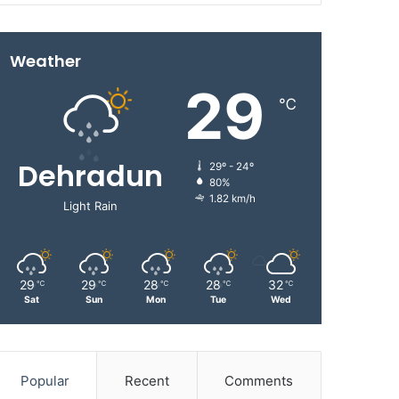
Weather
29
℃
Dehradun
29º - 24º
80%
1.82 km/h
Light Rain
29
29
28
28
32
℃
℃
℃
℃
℃
Sat
Sun
Mon
Tue
Wed
Popular
Recent
Comments