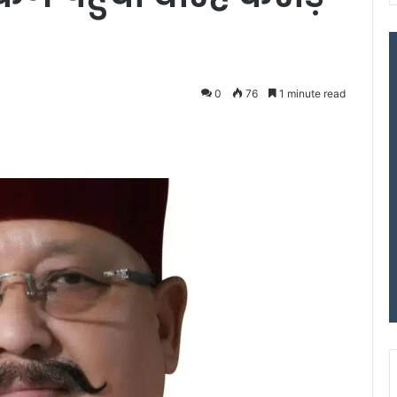
0
76
1 minute read