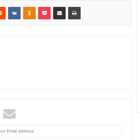
Reddit
VKontakte
Odnoklassniki
Pocket
Share via Email
Print