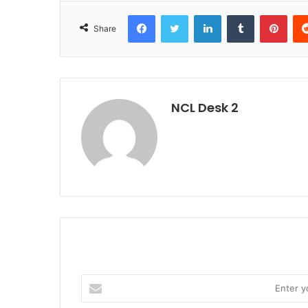
Facebook
Twitter
LinkedIn
Tumblr
Pinterest
Share
NCL Desk 2
E
n