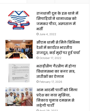
राजधानी दून के इस थाने में
सिपाहियों ने थानाध्यक्ष को
जमकर पीटा, अस्पताल में
भर्ती
June 4, 2022
सीएम धामी से मिले विभिन्न
देशों में कार्यरत भारतीय
राजदूत, कई मुद्दों पर हुई चर्चा
October 17, 2022
भराड़ीसैंण गैरसैंण में होगा
विधानसभा का बजट सत्र,
तारीखों का ऐलान
February 17, 2026
आम आदमी पार्टी को मिला
प्रदेश का नया मुखिया,
निकाय चुनाव दमखम से
लड़ेगी पार्टी
April 29, 2022