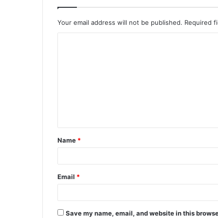
Your email address will not be published.
Required f
C
o
m
m
e
n
t
Name
*
*
Email
*
Save my name, email, and website in this browse