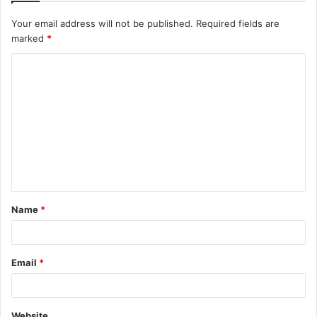
Your email address will not be published.
Required fields are
marked
*
C
o
m
m
e
n
t
Name
*
*
Email
*
Website