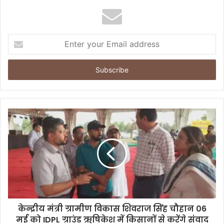
E
n
t
e
r
y
o
u
r
E
m
a
i
l
a
d
d
केन्द्रीय मंत्री ग्रामीण विकास शिवराज सिंह चौहान 06
r
मई को IDPL ग्राउंड ऋषिकेश में किसानों से करेंगे संवाद