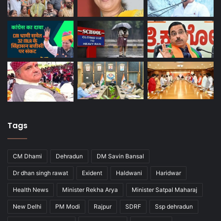
Tags
CM Dhami
Dehradun
DM Savin Bansal
Dr dhan singh rawat
Exident
Haldwani
Haridwar
Health News
Minister Rekha Arya
Minister Satpal Maharaj
New Delhi
PM Modi
Rajpur
SDRF
Ssp dehradun