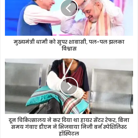
m
a
i
l
a
d
d
मुख्यमंत्री धामी को सुपर शाबासी, पल-पल झलका
r
विश्वास
e
s
s
दून चिकित्सालय ने कर दिया था हायर सेंटर रेफर, बिना
समय गंवाए डीएम ने भिजवाया निजी बर्न स्पेशिलिस्ट
हॉस्पिटल