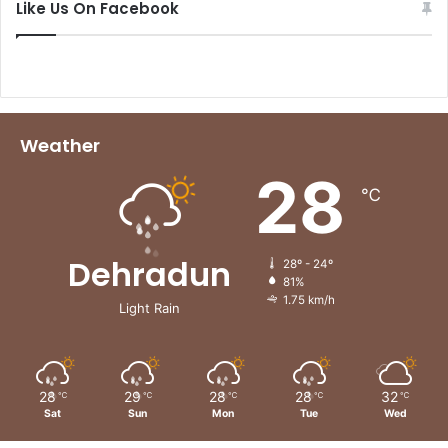
Like Us On Facebook
Weather
28
℃
Dehradun
28º - 24º
81%
1.75 km/h
Light Rain
28
29
28
28
32
℃
℃
℃
℃
℃
Sat
Sun
Mon
Tue
Wed