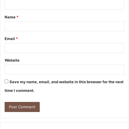
n
t
Name
*
*
Email
*
Website
Save my name, email, and website in this browser for the next
time I comment.