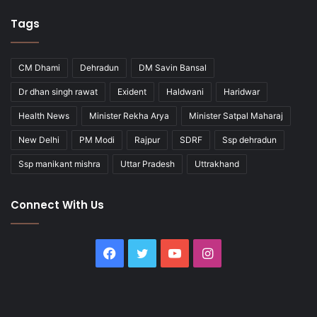
Tags
CM Dhami
Dehradun
DM Savin Bansal
Dr dhan singh rawat
Exident
Haldwani
Haridwar
Health News
Minister Rekha Arya
Minister Satpal Maharaj
New Delhi
PM Modi
Rajpur
SDRF
Ssp dehradun
Ssp manikant mishra
Uttar Pradesh
Uttrakhand
Connect With Us
Facebook
Twitter
YouTube
Instagram