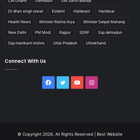
CM Dhami
Dehradun
DM Savin Bansal
Dr dhan singh rawat
Exident
Haldwani
Haridwar
Health News
Minister Rekha Arya
Minister Satpal Maharaj
New Delhi
PM Modi
Rajpur
SDRF
Ssp dehradun
Ssp manikant mishra
Uttar Pradesh
Uttrakhand
Connect With Us
Facebook
Twitter
YouTube
Instagram
© Copyright 2026, All Rights Reserved |
Best Website