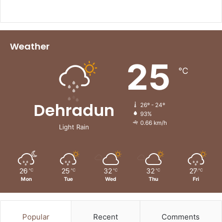
Weather
25
℃
Dehradun
26º - 24º
93%
0.66 km/h
Light Rain
26
25
32
32
27
℃
℃
℃
℃
℃
Mon
Tue
Wed
Thu
Fri
Popular
Recent
Comments