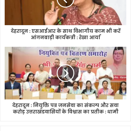
i
l
a
d
d
देहरादून : एसआईआर के साथ विभागीय काम भी करें
r
आंगनबाड़ी कार्यकत्री : रेखा आर्या
e
s
s
देहरादून : नियुक्ति पत्र जनसेवा का संकल्प और सवा
करोड़ उत्तराखंडवासियों के विश्वास का प्रतीक : धामी