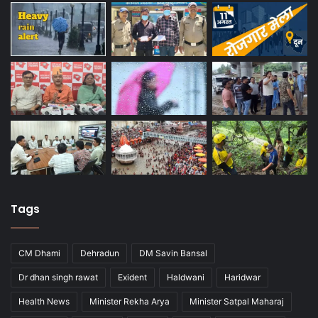
Tags
CM Dhami
Dehradun
DM Savin Bansal
Dr dhan singh rawat
Exident
Haldwani
Haridwar
Health News
Minister Rekha Arya
Minister Satpal Maharaj