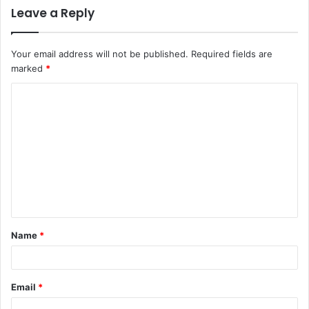
Leave a Reply
Your email address will not be published.
Required fields are
marked
*
C
o
m
m
e
n
t
Name
*
*
Email
*