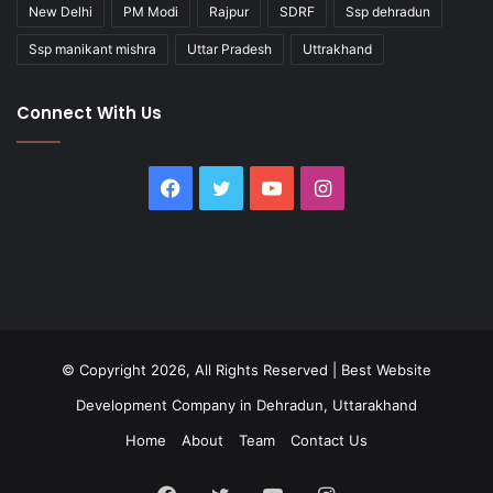
New Delhi
PM Modi
Rajpur
SDRF
Ssp dehradun
Ssp manikant mishra
Uttar Pradesh
Uttrakhand
Connect With Us
Facebook
Twitter
YouTube
Instagram
© Copyright 2026, All Rights Reserved |
Best Website
Development Company in Dehradun, Uttarakhand
Home
About
Team
Contact Us