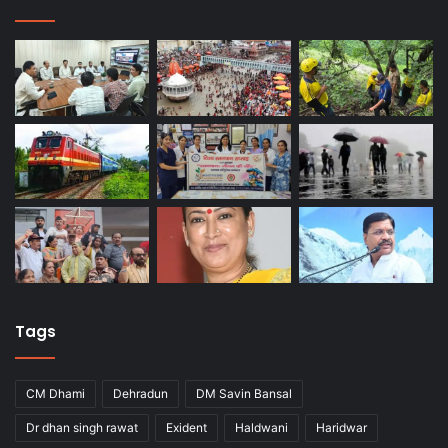
Tags
CM Dhami
Dehradun
DM Savin Bansal
Dr dhan singh rawat
Exident
Haldwani
Haridwar