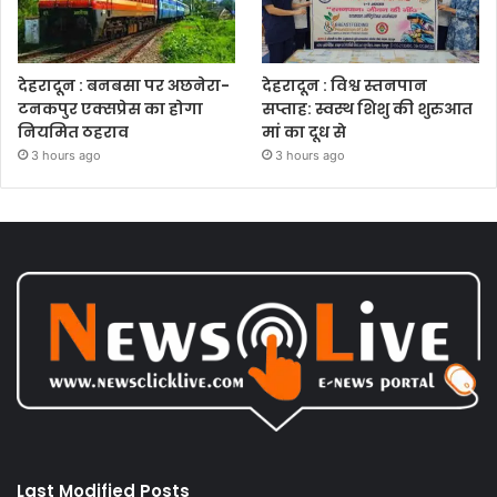
देहरादून : बनबसा पर अछनेरा-
देहरादून : विश्व स्तनपान
टनकपुर एक्सप्रेस का होगा
सप्ताह: स्वस्थ शिशु की शुरुआत
नियमित ठहराव
मां का दूध से
3 hours ago
3 hours ago
Last Modified Posts