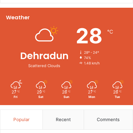
Weather
28
℃
Dehradun
28º - 24º
74%
1.48 km/h
Scattered Clouds
27
29
28
27
28
℃
℃
℃
℃
℃
Fri
Sat
Sun
Mon
Tue
Popular
Recent
Comments