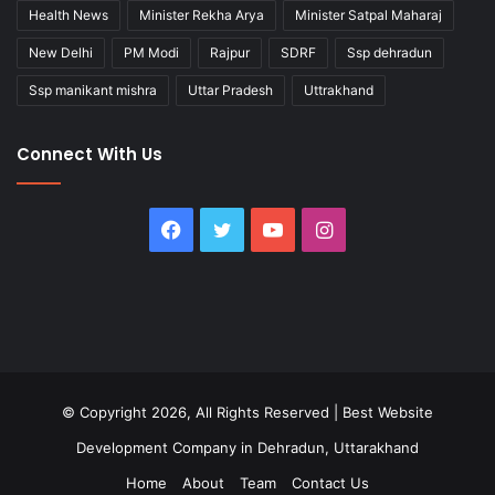
Health News
Minister Rekha Arya
Minister Satpal Maharaj
New Delhi
PM Modi
Rajpur
SDRF
Ssp dehradun
Ssp manikant mishra
Uttar Pradesh
Uttrakhand
Connect With Us
Facebook
Twitter
YouTube
Instagram
© Copyright 2026, All Rights Reserved |
Best Website
Development Company in Dehradun, Uttarakhand
Home
About
Team
Contact Us