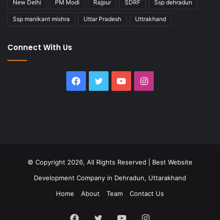
New Delhi
PM Modi
Rajpur
SDRF
Ssp dehradun
Ssp manikant mishra
Uttar Pradesh
Uttrakhand
Connect With Us
Facebook
Twitter
YouTube
Instagram
© Copyright 2026, All Rights Reserved |
Best Website
Development Company in Dehradun, Uttarakhand
Home
About
Team
Contact Us
Facebook
Twitter
YouTube
Instagram