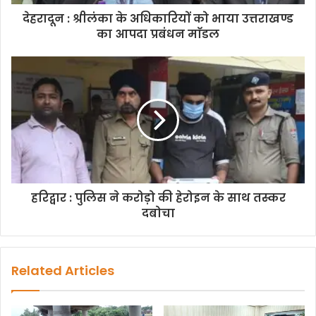
d
d
देहरादून : श्रीलंका के अधिकारियों को भाया उत्तराखण्ड
r
का आपदा प्रबंधन माॅडल
e
s
s
हरिद्वार : पुलिस ने करोड़ो की हेरोइन के साथ तस्कर
दबोचा
Related Articles