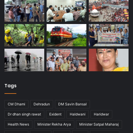
Tags
CM Dhami
Dehradun
DM Savin Bansal
Dr dhan singh rawat
Exident
Haldwani
Haridwar
Health News
Minister Rekha Arya
Minister Satpal Maharaj