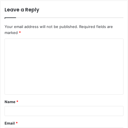
Leave a Reply
Your email address will not be published.
Required fields are
marked
*
C
o
m
m
e
n
t
Name
*
*
Email
*