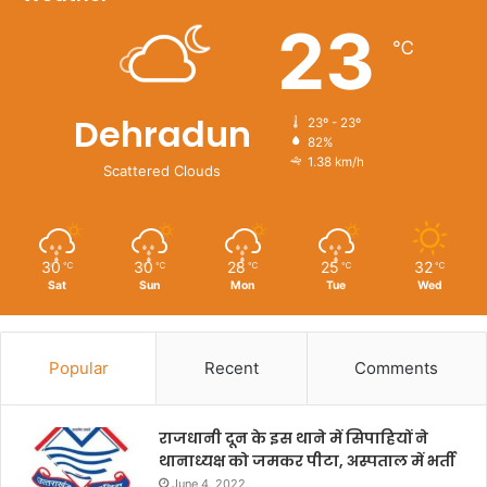
23
℃
Dehradun
23º - 23º
82%
1.38 km/h
Scattered Clouds
30
30
28
25
32
℃
℃
℃
℃
℃
Sat
Sun
Mon
Tue
Wed
Popular
Recent
Comments
राजधानी दून के इस थाने में सिपाहियों ने
थानाध्यक्ष को जमकर पीटा, अस्पताल में भर्ती
June 4, 2022