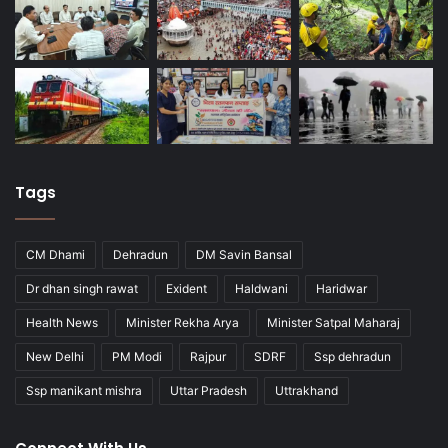
Tags
CM Dhami
Dehradun
DM Savin Bansal
Dr dhan singh rawat
Exident
Haldwani
Haridwar
Health News
Minister Rekha Arya
Minister Satpal Maharaj
New Delhi
PM Modi
Rajpur
SDRF
Ssp dehradun
Ssp manikant mishra
Uttar Pradesh
Uttrakhand