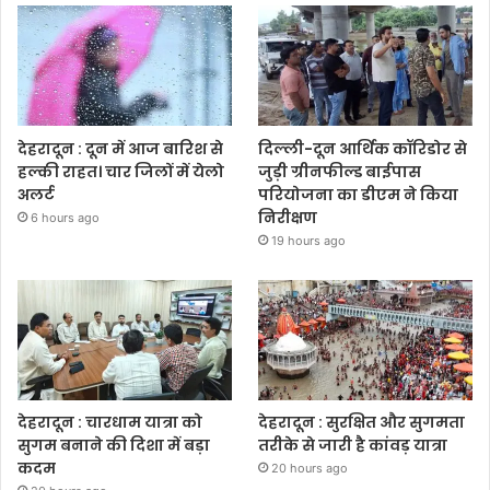
देहरादून : दून में आज बारिश से
दिल्ली-दून आर्थिक कॉरिडोर से
हल्की राहत। चार जिलों में येलो
जुड़ी ग्रीनफील्ड बाईपास
अलर्ट
परियोजना का डीएम ने किया
निरीक्षण
6 hours ago
19 hours ago
देहरादून : चारधाम यात्रा को
देहरादून : सुरक्षित और सुगमता
सुगम बनाने की दिशा में बड़ा
तरीके से जारी है कांवड़ यात्रा
कदम
20 hours ago