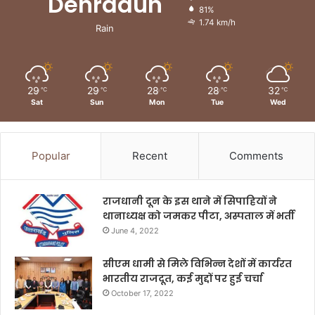
Dehradun
81%
1.74 km/h
Rain
29
29
28
28
32
℃
℃
℃
℃
℃
Sat
Sun
Mon
Tue
Wed
Popular
Recent
Comments
राजधानी दून के इस थाने में सिपाहियों ने
थानाध्यक्ष को जमकर पीटा, अस्पताल में भर्ती
June 4, 2022
सीएम धामी से मिले विभिन्न देशों में कार्यरत
भारतीय राजदूत, कई मुद्दों पर हुई चर्चा
October 17, 2022