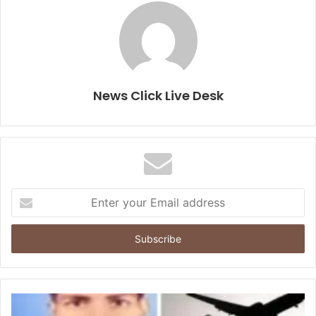
News Click Live Desk
E
n
t
e
r
y
o
u
r