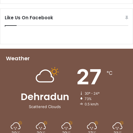
Like Us On Facebook
Weather
27
℃
Dehradun
30º - 24º
73%
0.5 km/h
Scattered Clouds
30
30
29
27
31
℃
℃
℃
℃
℃