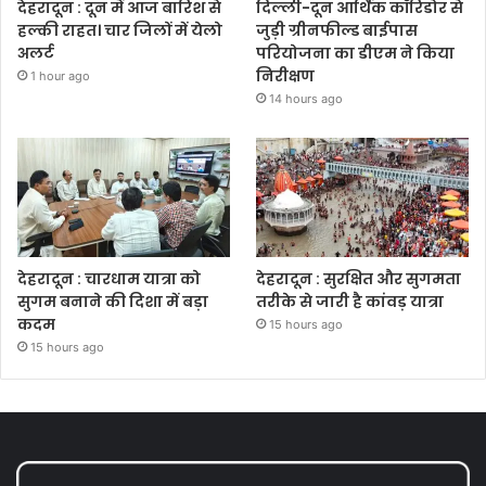
देहरादून : दून में आज बारिश से
दिल्ली-दून आर्थिक कॉरिडोर से
हल्की राहत। चार जिलों में येलो
जुड़ी ग्रीनफील्ड बाईपास
अलर्ट
परियोजना का डीएम ने किया
निरीक्षण
1 hour ago
14 hours ago
देहरादून : चारधाम यात्रा को
देहरादून : सुरक्षित और सुगमता
सुगम बनाने की दिशा में बड़ा
तरीके से जारी है कांवड़ यात्रा
कदम
15 hours ago
15 hours ago