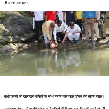
e
4 minutes read
n
d
a
n
e
m
a
i
l
गांधी जयंती को खाराखेत वासियों के साथ मनाने वाले पहले डीएम बने सविन बंसल।
स्वतंत्रता संग्राम में आहूति देने वाले सैनानियों की दिलाई याद, जिनकी स्मृति हो रही