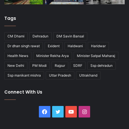
Tags
CM Dhami
Dehradun
DM Savin Bansal
Dr dhan singh rawat
Exident
Haldwani
Haridwar
Health News
Minister Rekha Arya
Minister Satpal Maharaj
New Delhi
PM Modi
Rajpur
SDRF
Ssp dehradun
Ssp manikant mishra
Uttar Pradesh
Uttrakhand
Connect With Us
Facebook
Twitter
YouTube
Instagram