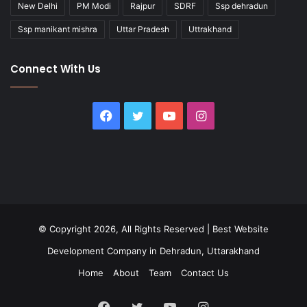
New Delhi
PM Modi
Rajpur
SDRF
Ssp dehradun
Ssp manikant mishra
Uttar Pradesh
Uttrakhand
Connect With Us
Facebook
Twitter
YouTube
Instagram
© Copyright 2026, All Rights Reserved |
Best Website
Development Company in Dehradun, Uttarakhand
Home
About
Team
Contact Us
Facebook
Twitter
YouTube
Instagram