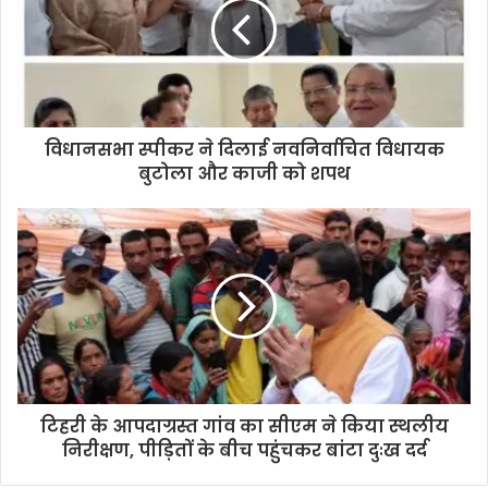
m
a
i
l
a
d
d
विधानसभा स्पीकर ने दिलाई नवनिर्वाचित विधायक
r
बुटोला और काजी को शपथ
e
s
s
टिहरी के आपदाग्रस्त गांव का सीएम ने किया स्थलीय
निरीक्षण, पीड़ितों के बीच पहुंचकर बांटा दुःख दर्द