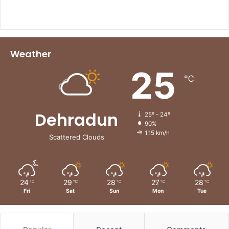
Weather
25
℃
Dehradun
25º - 24º
90%
1.15 km/h
Scattered Clouds
24
29
28
27
28
℃
℃
℃
℃
℃
Fri
Sat
Sun
Mon
Tue