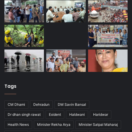
Tags
CM Dhami
Dehradun
DM Savin Bansal
Dr dhan singh rawat
Exident
Haldwani
Haridwar
Health News
Minister Rekha Arya
Minister Satpal Maharaj