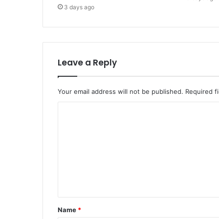
3 days ago
Leave a Reply
Your email address will not be published.
Required f
C
o
m
m
e
n
t
Name
*
*