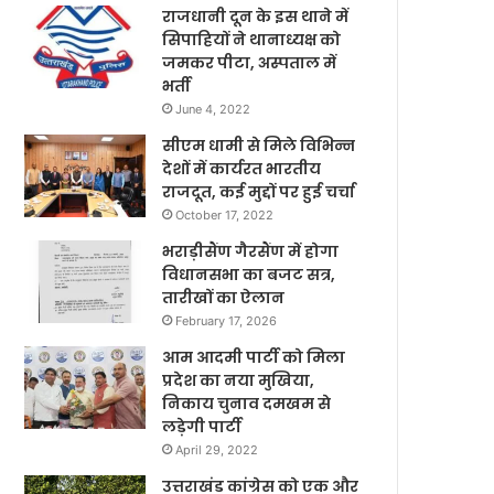
राजधानी दून के इस थाने में
सिपाहियों ने थानाध्यक्ष को
जमकर पीटा, अस्पताल में
भर्ती
June 4, 2022
सीएम धामी से मिले विभिन्न
देशों में कार्यरत भारतीय
राजदूत, कई मुद्दों पर हुई चर्चा
October 17, 2022
भराड़ीसैंण गैरसैंण में होगा
विधानसभा का बजट सत्र,
तारीखों का ऐलान
February 17, 2026
आम आदमी पार्टी को मिला
प्रदेश का नया मुखिया,
निकाय चुनाव दमखम से
लड़ेगी पार्टी
April 29, 2022
उत्तराखंड कांग्रेस को एक और