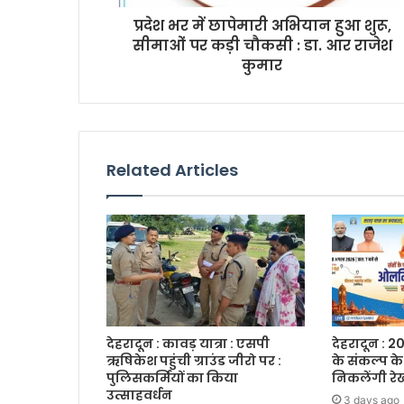
r
प्रदेश भर में छापेमारी अभियान हुआ शुरू,
e
सीमाओं पर कड़ी चौकसी : डा. आर राजेश
s
कुमार
s
Related Articles
देहरादून : कावड़ यात्रा : एसपी
देहरादून :
ऋषिकेश पहुंची ग्राउंड जीरो पर :
के संकल्प के
पुलिसकर्मियों का किया
निकलेंगी रेख
उत्साहवर्धन
3 days ago