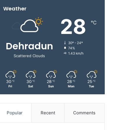
Weather
28
℃
Dehradun
30º - 24º
74%
1.43 km/h
Scattered Clouds
30
30
28
28
25
℃
℃
℃
℃
℃
Fri
Sat
Sun
Mon
Tue
Popular
Recent
Comments