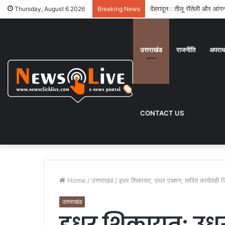
देहरादून : तीलू रौतेली और आंगनब
Thursday, August 6 2026
Breaking News
उत्तराखंड
राजनीति
अपरा
CONTACT US
Home
/
उत्तराखंड
/
इधर शिकायत; उधर एक्शन; त्वरित कार्यवाही जि
उत्तराखंड
इधर शिकायत; उधर