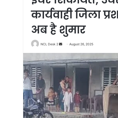
कार्यवाही जिला प्र
अब है शुमार
NCL Desk 2
S
August 26, 2025
e
n
d
a
n
e
m
a
i
l