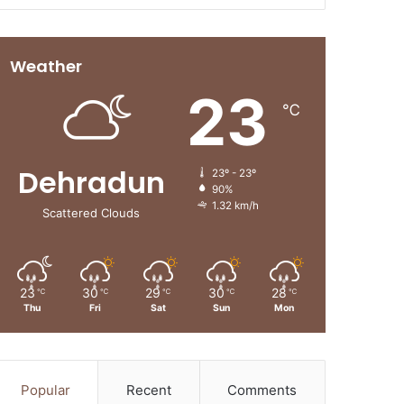
Weather
23
℃
Dehradun
23º - 23º
90%
1.32 km/h
Scattered Clouds
23
30
29
30
28
℃
℃
℃
℃
℃
Thu
Fri
Sat
Sun
Mon
Popular
Recent
Comments