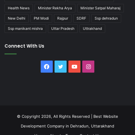
Health News
Minister Rekha Arya
Minister Satpal Maharaj
New Delhi
PM Modi
Rajpur
SDRF
Ssp dehradun
Ssp manikant mishra
Uttar Pradesh
Uttrakhand
Connect With Us
Facebook
Twitter
YouTube
Instagram
© Copyright 2026, All Rights Reserved |
Best Website
Development Company in Dehradun, Uttarakhand