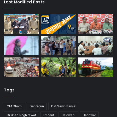
Last Modified Posts
Tags
CM Dhami
Dehradun
DM Savin Bansal
Dr dhan singh rawat
Exident
Haldwani
Haridwar