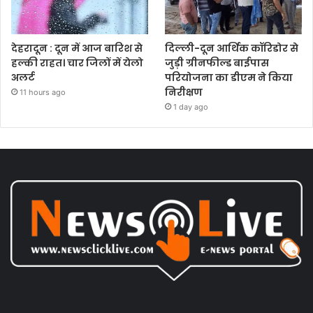
देहरादून : दून में आज बारिश से
दिल्ली-दून आर्थिक कॉरिडोर से
हल्की राहत। चार जिलों में येलो
जुड़ी ग्रीनफील्ड बाईपास
अलर्ट
परियोजना का डीएम ने किया
निरीक्षण
11 hours ago
1 day ago