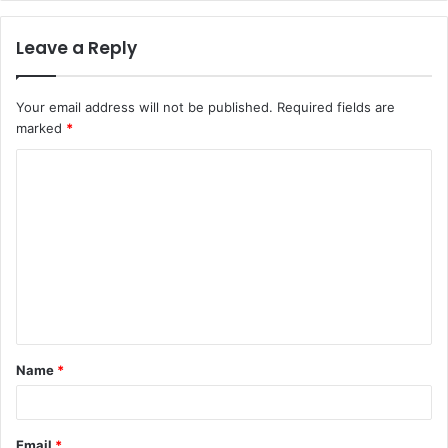
Leave a Reply
Your email address will not be published.
Required fields are
marked
*
C
o
m
m
e
n
t
Name
*
*
Email
*