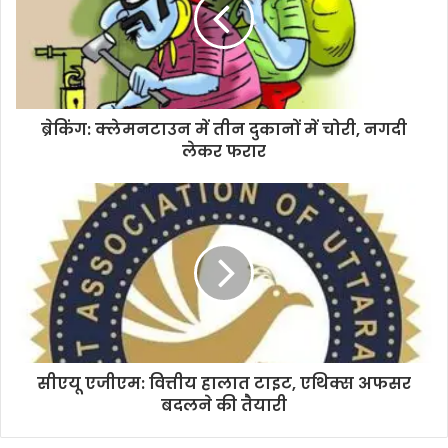
m
a
i
l
a
d
d
ब्रेकिंग: क्लेमनटाउन में तीन दुकानों में चोरी, नगदी
r
लेकर फरार
e
s
s
सीएयू एजीएम: वित्तीय हालात टाइट, एथिक्स अफसर
बदलने की तैयारी