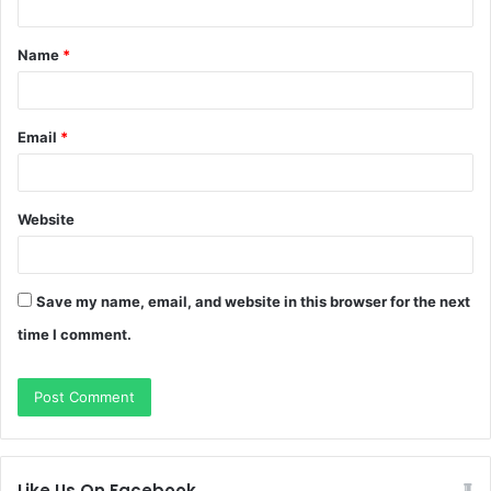
t
Name
*
*
Email
*
Website
Save my name, email, and website in this browser for the next
time I comment.
Like Us On Facebook