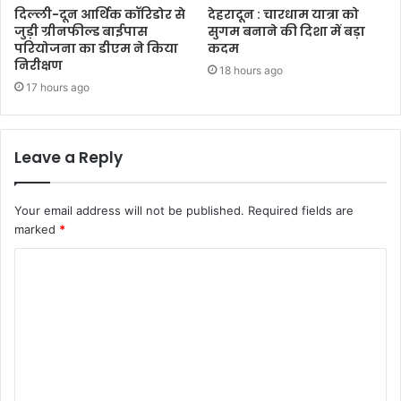
दिल्ली-दून आर्थिक कॉरिडोर से
देहरादून : चारधाम यात्रा को
जुड़ी ग्रीनफील्ड बाईपास
सुगम बनाने की दिशा में बड़ा
परियोजना का डीएम ने किया
कदम
निरीक्षण
18 hours ago
17 hours ago
Leave a Reply
Your email address will not be published.
Required fields are
marked
*
C
o
m
m
e
n