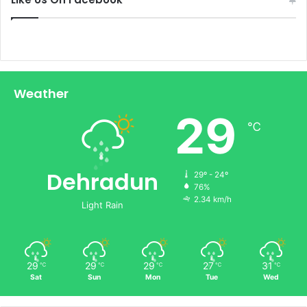
Weather
29
℃
Dehradun
29º - 24º
76%
2.34 km/h
Light Rain
29
29
29
27
31
℃
℃
℃
℃
℃
Sat
Sun
Mon
Tue
Wed