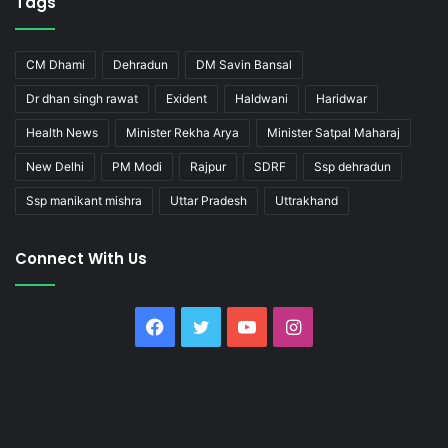
Tags
CM Dhami
Dehradun
DM Savin Bansal
Dr dhan singh rawat
Exident
Haldwani
Haridwar
Health News
Minister Rekha Arya
Minister Satpal Maharaj
New Delhi
PM Modi
Rajpur
SDRF
Ssp dehradun
Ssp manikant mishra
Uttar Pradesh
Uttrakhand
Connect With Us
Facebook
Twitter
YouTube
Instagram