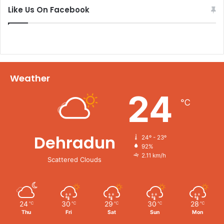
Like Us On Facebook
Weather
24
℃
Dehradun
24º - 23º
92%
2.11 km/h
Scattered Clouds
24
30
29
30
28
℃
℃
℃
℃
℃
Thu
Fri
Sat
Sun
Mon