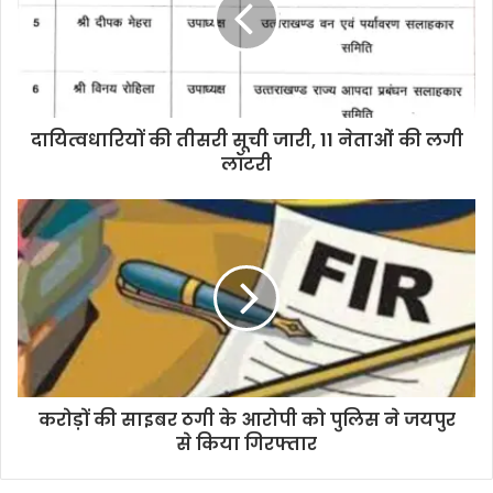
a
i
l
a
d
d
दायित्वधारियों की तीसरी सूची जारी, 11 नेताओं की लगी
r
लॉटरी
e
s
s
करोड़ों की साइबर ठगी के आरोपी को पुलिस ने जयपुर
से किया गिरफ्तार