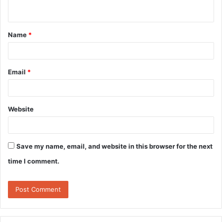
n
t
Name
*
*
Email
*
Website
Save my name, email, and website in this browser for the next
time I comment.