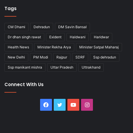
Tags
CM Dhami
Dehradun
DM Savin Bansal
Dr dhan singh rawat
Exident
Haldwani
Haridwar
Health News
Minister Rekha Arya
Minister Satpal Maharaj
New Delhi
PM Modi
Rajpur
SDRF
Ssp dehradun
Ssp manikant mishra
Uttar Pradesh
Uttrakhand
Connect With Us
Facebook
Twitter
YouTube
Instagram