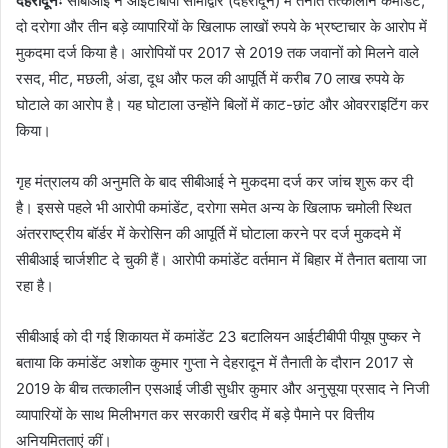
देहरादूनः
सीबीआई ने आईटीबीपी सीमाद्वार (देहरादून) में तैनात तत्कालीन कमांडेंट,
a
दो दरोगा और तीन बड़े व्यापारियों के खिलाफ लाखों रुपये के भ्रष्टाचार के आरोप में
n
मुकदमा दर्ज किया है। आरोपियों पर 2017 से 2019 तक जवानों को मिलने वाले
e
रसद, मीट, मछली, अंडा, दूध और फल की आपूर्ति में करीब 70 लाख रुपये के
m
घोटाले का आरोप है। यह घोटाला उन्होंने बिलों में काट-छांट और ओवरराइटिंग कर
a
किया।
i
l
गृह मंत्रालय की अनुमति के बाद सीबीआई ने मुकदमा दर्ज कर जांच शुरू कर दी
है। इससे पहले भी आरोपी कमांडेंट, दरोगा समेत अन्य के खिलाफ चमोली स्थित
अंतरराष्ट्रीय बॉर्डर में केरोसिन की आपूर्ति में घोटाला करने पर दर्ज मुकदमे में
सीबीआई चार्जशीट दे चुकी हैं। आरोपी कमांडेंट वर्तमान में बिहार में तैनात बताया जा
रहा है।
सीबीआई को दी गई शिकायत में कमांडेंट 23 बटालियन आईटीबीपी पीयूष पुष्कर ने
बताया कि कमांडेंट अशोक कुमार गुप्ता ने देहरादून में तैनाती के दौरान 2017 से
2019 के बीच तत्कालीन एसआई जीडी सुधीर कुमार और अनुसूया प्रसाद ने निजी
व्यापारियों के साथ मिलीभगत कर सरकारी खरीद में बड़े पैमाने पर वित्तीय
अनियमितताएं कीं।