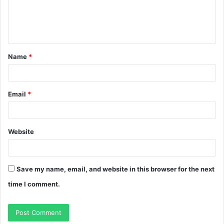
e
n
t
Name
*
*
Email
*
Website
Save my name, email, and website in this browser for the next
time I comment.