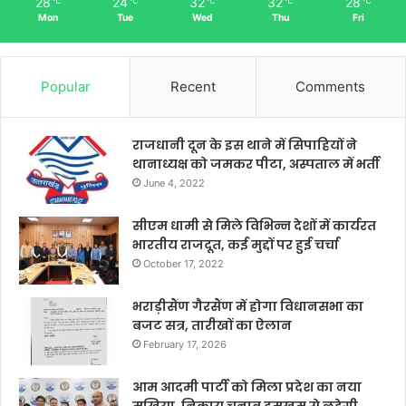
28
24
32
32
28
℃
℃
℃
℃
℃
Mon
Tue
Wed
Thu
Fri
Popular
Recent
Comments
राजधानी दून के इस थाने में सिपाहियों ने
थानाध्यक्ष को जमकर पीटा, अस्पताल में भर्ती
June 4, 2022
सीएम धामी से मिले विभिन्न देशों में कार्यरत
भारतीय राजदूत, कई मुद्दों पर हुई चर्चा
October 17, 2022
भराड़ीसैंण गैरसैंण में होगा विधानसभा का
बजट सत्र, तारीखों का ऐलान
February 17, 2026
आम आदमी पार्टी को मिला प्रदेश का नया