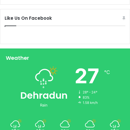
Like Us On Facebook
Weather
27
℃
Dehradun
28º - 24º
83%
1.58 km/h
Rain