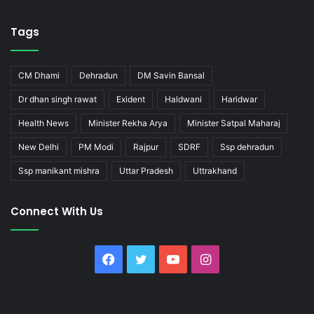
Tags
CM Dhami
Dehradun
DM Savin Bansal
Dr dhan singh rawat
Exident
Haldwani
Haridwar
Health News
Minister Rekha Arya
Minister Satpal Maharaj
New Delhi
PM Modi
Rajpur
SDRF
Ssp dehradun
Ssp manikant mishra
Uttar Pradesh
Uttrakhand
Connect With Us
Facebook
Twitter
YouTube
Instagram