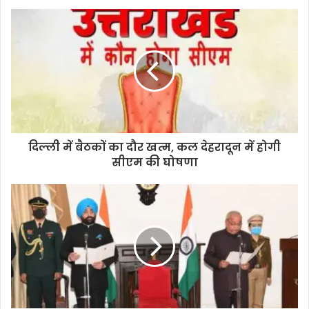
o
u
r
E
m
a
i
l
a
d
d
दिल्ली में बैठकों का दौर खत्म, कल देहरादून में होगी
r
सीएम की घोषणा
e
s
s