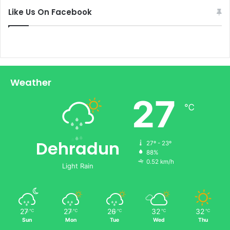
Like Us On Facebook
Weather
27
℃
Dehradun
27º - 23º
88%
0.52 km/h
Light Rain
27
27
26
32
32
℃
℃
℃
℃
℃
Sun
Mon
Tue
Wed
Thu