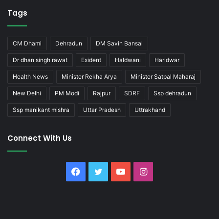
Tags
CM Dhami
Dehradun
DM Savin Bansal
Dr dhan singh rawat
Exident
Haldwani
Haridwar
Health News
Minister Rekha Arya
Minister Satpal Maharaj
New Delhi
PM Modi
Rajpur
SDRF
Ssp dehradun
Ssp manikant mishra
Uttar Pradesh
Uttrakhand
Connect With Us
Facebook
Twitter
YouTube
Instagram