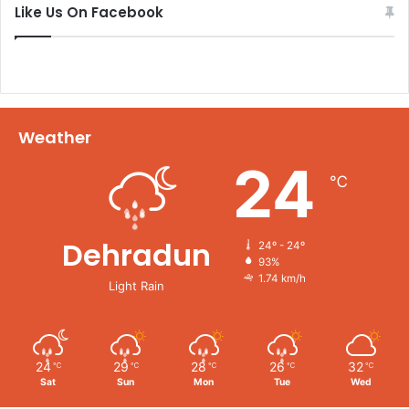
Like Us On Facebook
Weather
24
℃
Dehradun
24º - 24º
93%
1.74 km/h
Light Rain
24
29
28
26
32
℃
℃
℃
℃
℃
Sat
Sun
Mon
Tue
Wed