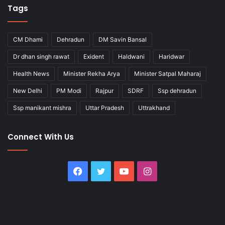
Tags
CM Dhami
Dehradun
DM Savin Bansal
Dr dhan singh rawat
Exident
Haldwani
Haridwar
Health News
Minister Rekha Arya
Minister Satpal Maharaj
New Delhi
PM Modi
Rajpur
SDRF
Ssp dehradun
Ssp manikant mishra
Uttar Pradesh
Uttrakhand
Connect With Us
Facebook
Twitter
YouTube
Instagram