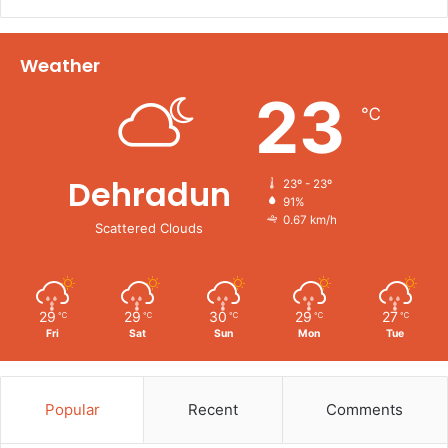
Weather
23
℃
Dehradun
23º - 23º
91%
0.67 km/h
Scattered Clouds
29
29
30
29
27
℃
℃
℃
℃
℃
Fri
Sat
Sun
Mon
Tue
Popular
Recent
Comments