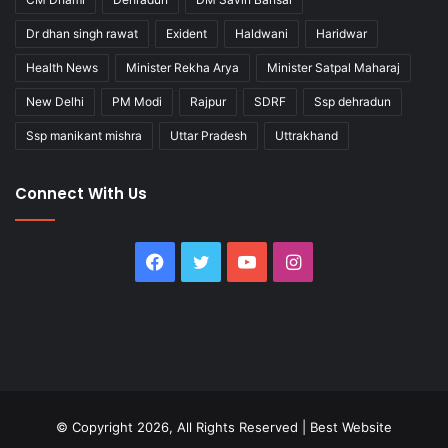
Dr dhan singh rawat
Exident
Haldwani
Haridwar
Health News
Minister Rekha Arya
Minister Satpal Maharaj
New Delhi
PM Modi
Rajpur
SDRF
Ssp dehradun
Ssp manikant mishra
Uttar Pradesh
Uttrakhand
Connect With Us
Facebook
Twitter
YouTube
Instagram
© Copyright 2026, All Rights Reserved |
Best Website