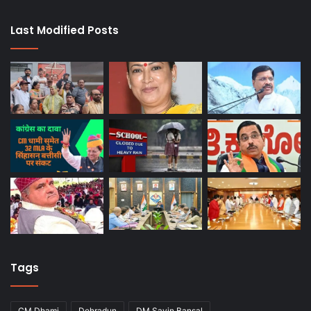
Last Modified Posts
Tags
CM Dhami
Dehradun
DM Savin Bansal