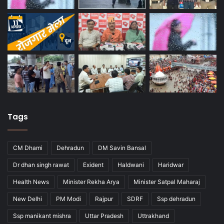
Tags
CM Dhami
Dehradun
DM Savin Bansal
Dr dhan singh rawat
Exident
Haldwani
Haridwar
Health News
Minister Rekha Arya
Minister Satpal Maharaj
New Delhi
PM Modi
Rajpur
SDRF
Ssp dehradun
Ssp manikant mishra
Uttar Pradesh
Uttrakhand