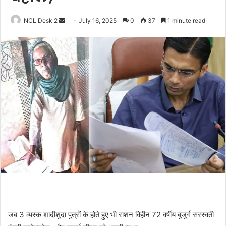
NCL Desk 2
S
July 16, 2025
0
37
1 minute read
e
n
d
a
n
e
m
a
i
l
जब 3 व्यस्क शादीशुदा पुत्रों के होते हुए भी राशन विहीन 72 वर्षीय बुजुर्ग सरस्वती