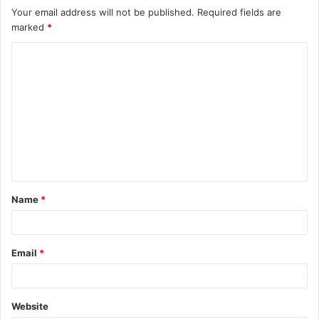
Your email address will not be published.
Required fields are
marked
*
C
o
m
m
e
n
t
Name
*
*
Email
*
Website