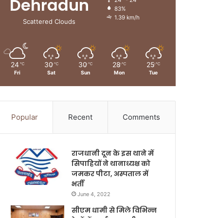
Dehradun
24º - 24º
83%
1.39 km/h
Scattered Clouds
24
30
30
28
25
℃
℃
℃
℃
℃
Fri
Sat
Sun
Mon
Tue
Popular
Recent
Comments
राजधानी दून के इस थाने में
सिपाहियों ने थानाध्यक्ष को
जमकर पीटा, अस्पताल में
भर्ती
June 4, 2022
सीएम धामी से मिले विभिन्न