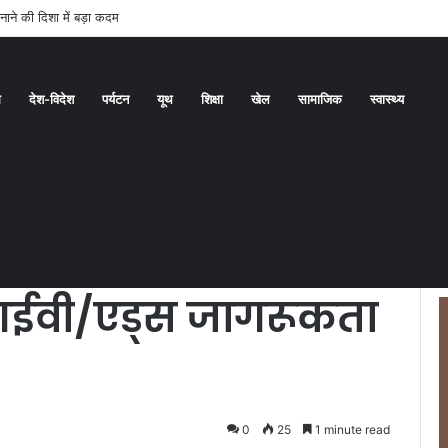
 से जारी है कांवड़ यात्रा
ध
देश-विदेश
पर्यटन
यूथ
शिक्षा
खेल
सामाजिक
स्वास्थ्य
े दौड़ लगाई, एचआईवी/एड्स जागरूकता का दिया संदेश
रन’’ मैराथन में युवाओं
चआईवी/एड्स जागरूकता
0
25
1 minute read