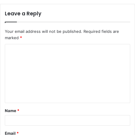
Leave a Reply
Your email address will not be published.
Required fields are
marked
*
C
o
m
m
e
n
t
Name
*
*
Email
*