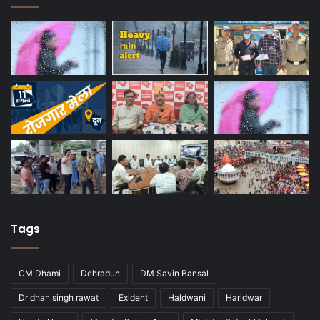
Tags
CM Dhami
Dehradun
DM Savin Bansal
Dr dhan singh rawat
Exident
Haldwani
Haridwar