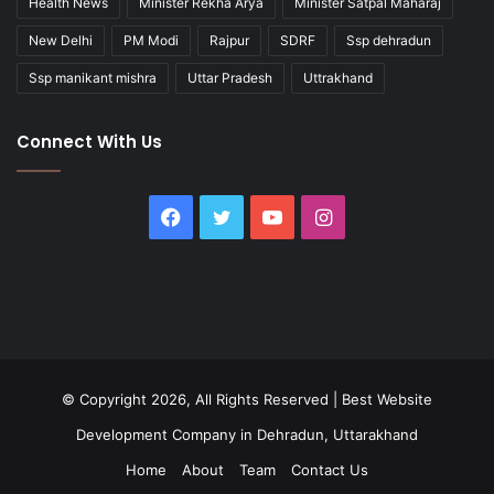
Health News
Minister Rekha Arya
Minister Satpal Maharaj
New Delhi
PM Modi
Rajpur
SDRF
Ssp dehradun
Ssp manikant mishra
Uttar Pradesh
Uttrakhand
Connect With Us
Facebook
Twitter
YouTube
Instagram
© Copyright 2026, All Rights Reserved |
Best Website
Development Company in Dehradun, Uttarakhand
Home
About
Team
Contact Us