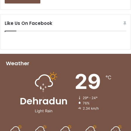
Like Us On Facebook
Weather
29
℃
Dehradun
29º - 24º
76%
2.34 km/h
Light Rain