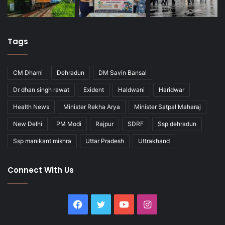
Tags
CM Dhami
Dehradun
DM Savin Bansal
Dr dhan singh rawat
Exident
Haldwani
Haridwar
Health News
Minister Rekha Arya
Minister Satpal Maharaj
New Delhi
PM Modi
Rajpur
SDRF
Ssp dehradun
Ssp manikant mishra
Uttar Pradesh
Uttrakhand
Connect With Us
Facebook
Twitter
YouTube
Instagram