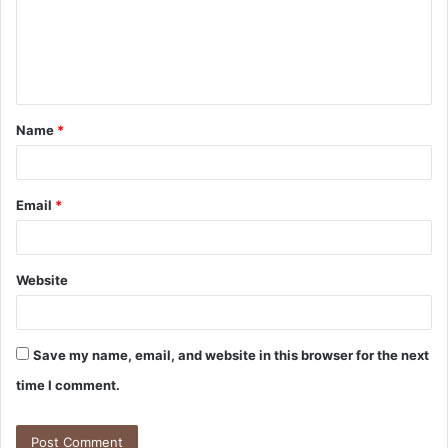
m
e
n
t
Name
*
*
Email
*
Website
Save my name, email, and website in this browser for the next
time I comment.