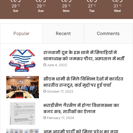
29
29
29
27
31
℃
℃
℃
℃
℃
Sat
Sun
Mon
Tue
Wed
Popular
Recent
Comments
राजधानी दून के इस थाने में सिपाहियों ने
थानाध्यक्ष को जमकर पीटा, अस्पताल में भर्ती
June 4, 2022
सीएम धामी से मिले विभिन्न देशों में कार्यरत
भारतीय राजदूत, कई मुद्दों पर हुई चर्चा
October 17, 2022
भराड़ीसैंण गैरसैंण में होगा विधानसभा का
बजट सत्र, तारीखों का ऐलान
February 17, 2026
आम आदमी पार्टी को मिला प्रदेश का नया