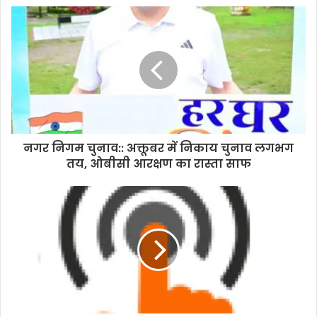
u
r
E
m
a
i
l
a
d
d
नगर निगम चुनाव:: अक्तूबर में निकाय चुनाव लगभग
r
तय, ओबीसी आरक्षण का रास्ता साफ
e
s
s