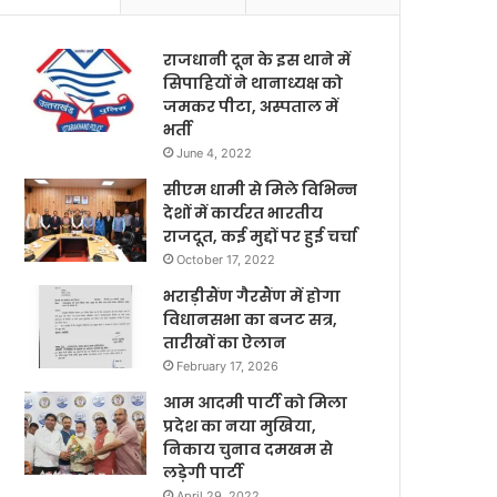
राजधानी दून के इस थाने में
सिपाहियों ने थानाध्यक्ष को
जमकर पीटा, अस्पताल में
भर्ती
June 4, 2022
सीएम धामी से मिले विभिन्न
देशों में कार्यरत भारतीय
राजदूत, कई मुद्दों पर हुई चर्चा
October 17, 2022
भराड़ीसैंण गैरसैंण में होगा
विधानसभा का बजट सत्र,
तारीखों का ऐलान
February 17, 2026
आम आदमी पार्टी को मिला
प्रदेश का नया मुखिया,
निकाय चुनाव दमखम से
लड़ेगी पार्टी
April 29, 2022