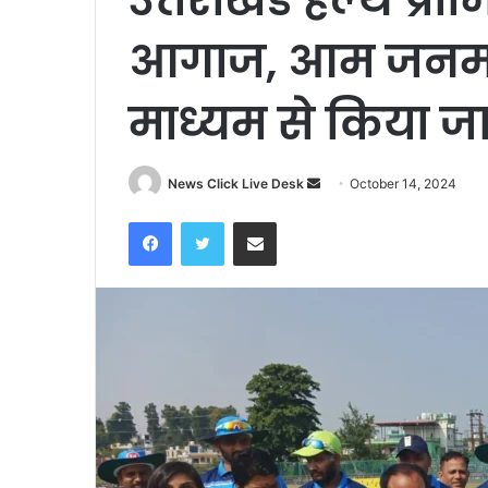
आगाज, आम जनमा
माध्यम से किया जा
News Click Live Desk
S
October 14, 2024
e
Facebook
Twitter
Share via Email
n
d
a
n
e
m
a
i
l