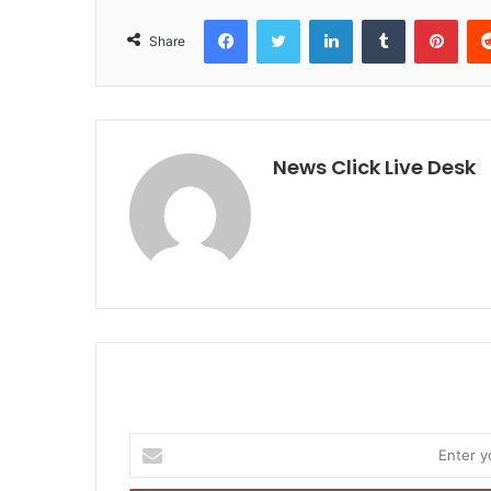
Facebook
Twitter
LinkedIn
Tumblr
Pinterest
Share
News Click Live Desk
E
n
t