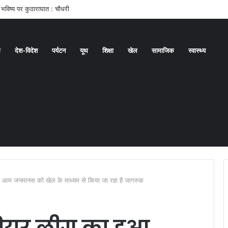
े भविष्य पर कुठाराघात : चौधरी
ध
देश-विदेश
पर्यटन
यूथ
शिक्षा
खेल
सामाजिक
स्वास्थ्य
ज, आम जनमानस को खेल के माध्यम से किया जा रहा है जागरुक
रीमियर लीग का हुआ