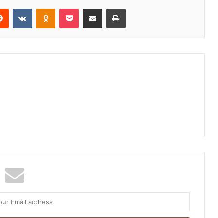
Reddit
VKontakte
Odnoklassniki
Pocket
Share via Email
Print