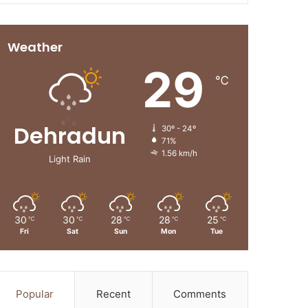
Weather
29
℃
Dehradun
30º - 24º
71%
1.56 km/h
Light Rain
30
30
28
28
25
℃
℃
℃
℃
℃
Fri
Sat
Sun
Mon
Tue
Popular
Recent
Comments