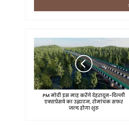
e
r
y
o
u
r
E
m
a
i
l
a
d
d
r
PM मोदी इस माह करेंगे देहरादून-दिल्ली
e
एक्सप्रेसवे का उद्घाटन, रोमांचक सफर
s
जल्द होगा शुरू
s