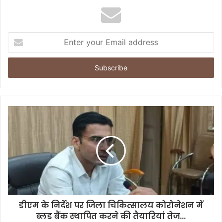
E
n
t
e
r
y
o
u
r
E
m
a
i
l
a
d
d
डीएम के निर्देश पर जिला चिकित्सालय कोरोनेशन में
r
ब्लड बैंक स्थापित करने की तैयारियां तेज...