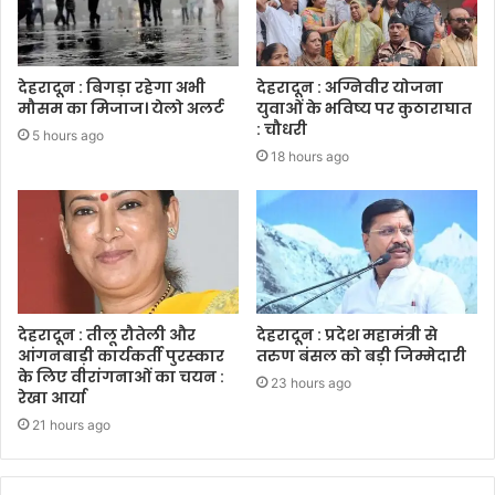
देहरादून : बिगड़ा रहेगा अभी
देहरादून : अग्निवीर योजना
मौसम का मिजाज। येलो अलर्ट
युवाओं के भविष्य पर कुठाराघात
: चौधरी
5 hours ago
18 hours ago
देहरादून : तीलू रौतेली और
देहरादून : प्रदेश महामंत्री से
आंगनबाड़ी कार्यकर्ती पुरस्कार
तरुण बंसल को बड़ी जिम्मेदारी
के लिए वीरांगनाओं का चयन :
23 hours ago
रेखा आर्या
21 hours ago