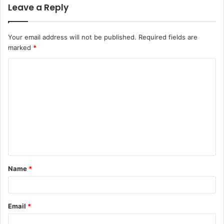
Leave a Reply
Your email address will not be published.
Required fields are
marked
*
C
o
m
m
e
n
t
Name
*
*
Email
*