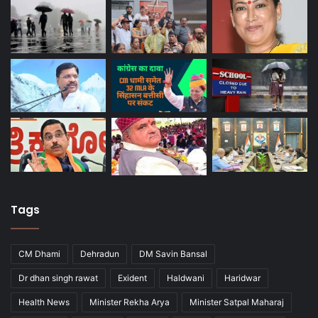
Tags
CM Dhami
Dehradun
DM Savin Bansal
Dr dhan singh rawat
Exident
Haldwani
Haridwar
Health News
Minister Rekha Arya
Minister Satpal Maharaj