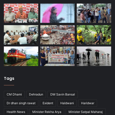
Tags
CM Dhami
Dehradun
DM Savin Bansal
Dr dhan singh rawat
Exident
Haldwani
Haridwar
Health News
Minister Rekha Arya
Minister Satpal Maharaj