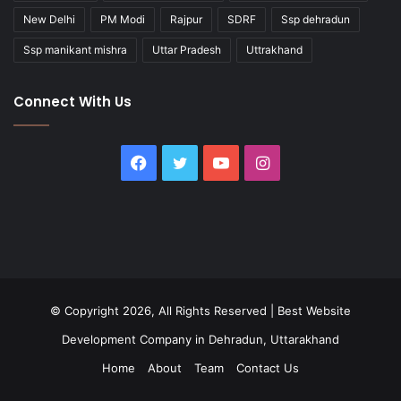
New Delhi
PM Modi
Rajpur
SDRF
Ssp dehradun
Ssp manikant mishra
Uttar Pradesh
Uttrakhand
Connect With Us
Facebook
Twitter
YouTube
Instagram
© Copyright 2026, All Rights Reserved |
Best Website
Development Company in Dehradun, Uttarakhand
Home
About
Team
Contact Us