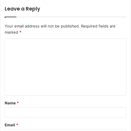
Leave a Reply
Your email address will not be published.
Required fields are
marked
*
C
o
m
m
e
n
t
Name
*
*
Email
*