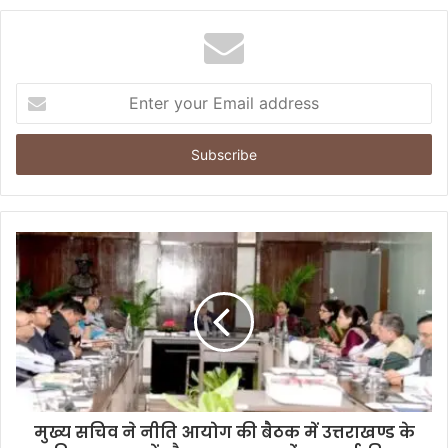
E
n
t
e
r
y
o
u
r
E
m
a
i
l
a
d
d
मुख्य सचिव ने नीति आयोग की बैठक में उत्तराखण्ड के