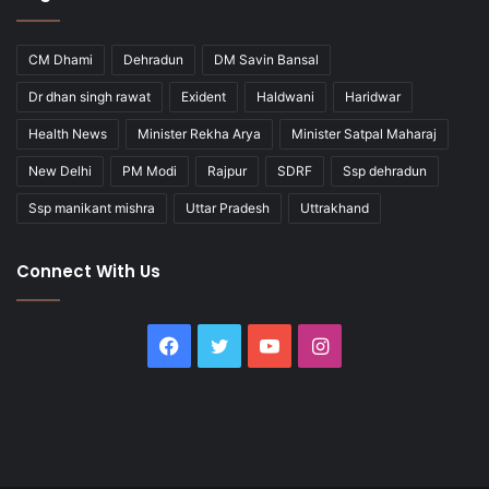
CM Dhami
Dehradun
DM Savin Bansal
Dr dhan singh rawat
Exident
Haldwani
Haridwar
Health News
Minister Rekha Arya
Minister Satpal Maharaj
New Delhi
PM Modi
Rajpur
SDRF
Ssp dehradun
Ssp manikant mishra
Uttar Pradesh
Uttrakhand
Connect With Us
Facebook
Twitter
YouTube
Instagram