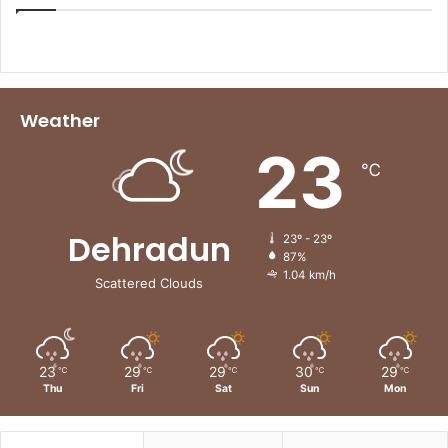
Weather
23
℃
Dehradun
23º - 23º
87%
1.04 km/h
Scattered Clouds
23
29
29
30
29
℃
℃
℃
℃
℃
Thu
Fri
Sat
Sun
Mon