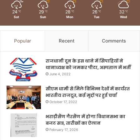
24
29
28
26
32
℃
℃
℃
℃
℃
Sat
Sun
Mon
Tue
Wed
Popular
Recent
Comments
राजधानी दून के इस थाने में सिपाहियों ने
थानाध्यक्ष को जमकर पीटा, अस्पताल में भर्ती
June 4, 2022
सीएम धामी से मिले विभिन्न देशों में कार्यरत
भारतीय राजदूत, कई मुद्दों पर हुई चर्चा
October 17, 2022
भराड़ीसैंण गैरसैंण में होगा विधानसभा का
बजट सत्र, तारीखों का ऐलान
February 17, 2026