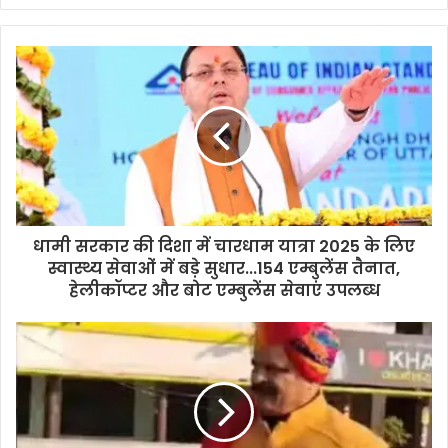
y
o
u
r
E
m
a
i
l
a
d
d
धामी सरकार की दिशा में चारधाम यात्रा 2025 के लिए
r
स्वास्थ्य सेवाओं में बड़े सुधार...154 एम्बुलेंस तैनात,
e
हेलीकॉप्टर और बोट एम्बुलेंस सेवाएं उपलब्ध
s
s