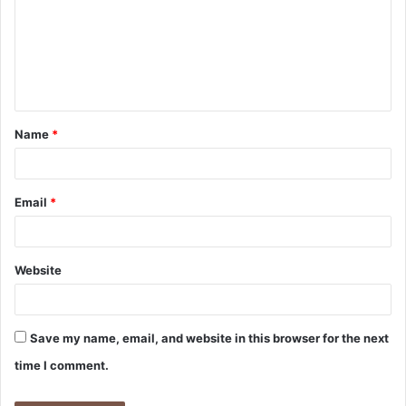
m
m
e
n
t
Name
*
*
Email
*
Website
Save my name, email, and website in this browser for the next
time I comment.