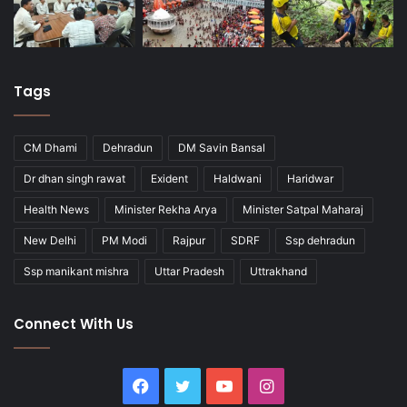
Tags
CM Dhami
Dehradun
DM Savin Bansal
Dr dhan singh rawat
Exident
Haldwani
Haridwar
Health News
Minister Rekha Arya
Minister Satpal Maharaj
New Delhi
PM Modi
Rajpur
SDRF
Ssp dehradun
Ssp manikant mishra
Uttar Pradesh
Uttrakhand
Connect With Us
Facebook
Twitter
YouTube
Instagram