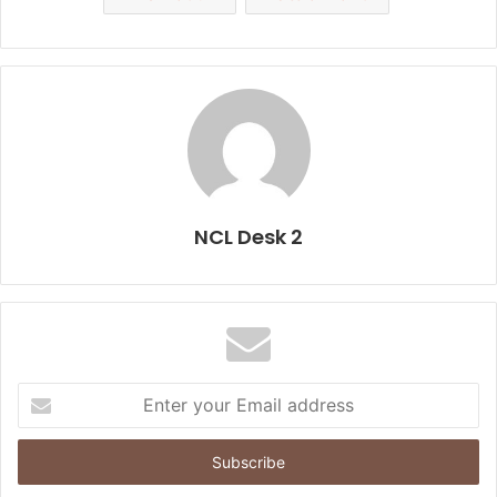
NCL Desk 2
E
n
t
e
r