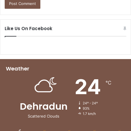
Like Us On Facebook
Weather
24
℃
Dehradun
24º - 24º
93%
1.7 km/h
Scattered Clouds