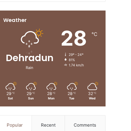
Weather
28
℃
Dehradun
29º - 24º
81%
1.74 km/h
Rain
29
29
28
28
32
℃
℃
℃
℃
℃
Sat
Sun
Mon
Tue
Wed
Popular
Recent
Comments