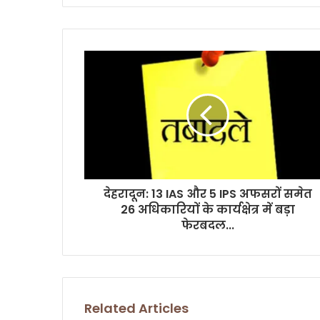
y
o
u
r
E
m
a
i
l
a
d
d
r
देहरादून: 13 IAS और 5 IPS अफसरों समेत
e
26 अधिकारियों के कार्यक्षेत्र में बड़ा
s
फेरबदल...
s
Related Articles