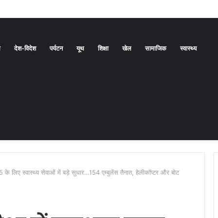
ल्की राहत। चार जिलों में येलो अलर्ट
ध
देश-विदेश
पर्यटन
यूथ
शिक्षा
खेल
सामाजिक
स्वास्थ्य
े लिए स्वास्थ्य सेवाओं में बड़े सुधार…154 एम्बुलेंस तैनात, हेलीकॉप्टर और बोट