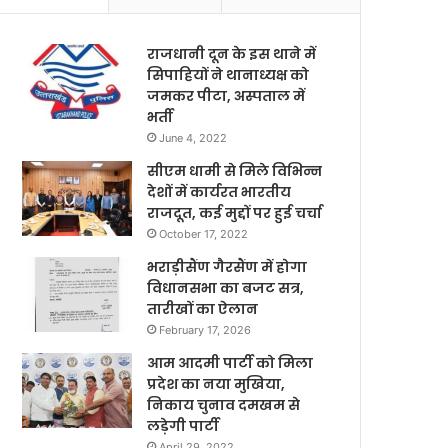
राजधानी दून के इस थाने में
सिपाहियों ने थानाध्यक्ष को
जमकर पीटा, अस्पताल में
भर्ती
June 4, 2022
सीएम धामी से मिले विभिन्न
देशों में कार्यरत भारतीय
राजदूत, कई मुद्दों पर हुई चर्चा
October 17, 2022
भराड़ीसैंण गैरसैंण में होगा
विधानसभा का बजट सत्र,
तारीखों का ऐलान
February 17, 2026
आम आदमी पार्टी को मिला
प्रदेश का नया मुखिया,
निकाय चुनाव दमखम से
लड़ेगी पार्टी
April 29, 2022