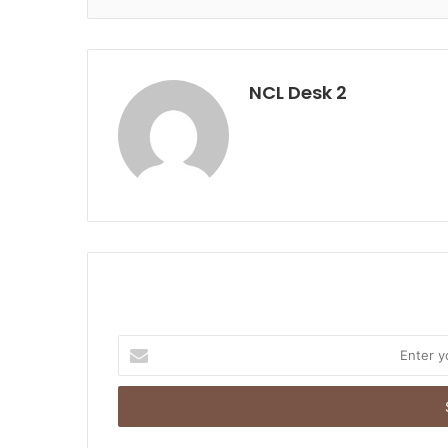
NCL Desk 2
E
n
t
e
r