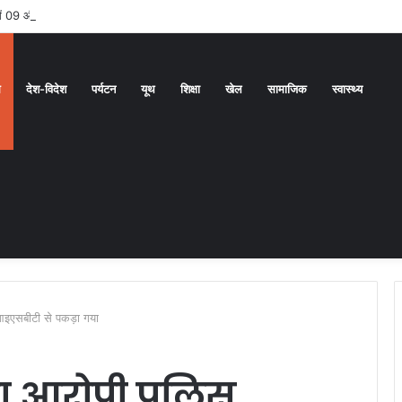
ं में 09 और 10 को भारी बारिश का ऑरेंज अलर्ट
ध
देश-विदेश
पर्यटन
यूथ
शिक्षा
खेल
सामाजिक
स्वास्थ्य
 आइएसबीटी से पकड़ा गया
का आरोपी पुलिस