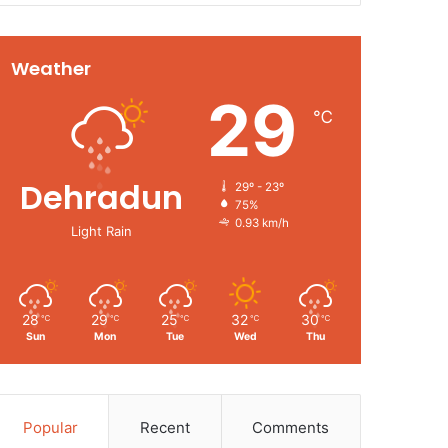
Weather
29
℃
Dehradun
29º - 23º
75%
0.93 km/h
Light Rain
28
29
25
32
30
℃
℃
℃
℃
℃
Sun
Mon
Tue
Wed
Thu
Popular
Recent
Comments