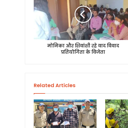
a
i
l
a
d
d
r
मोनिका और शिवांशी रहे वाद विवाद
e
प्रतियोगिता के विजेता
s
s
Related Articles