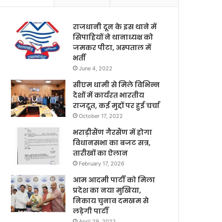
राजधानी दून के इस थाने में
सिपाहियों ने थानाध्यक्ष को
जमकर पीटा, अस्पताल में
भर्ती
June 4, 2022
सीएम धामी से मिले विभिन्न
देशों में कार्यरत भारतीय
राजदूत, कई मुद्दों पर हुई चर्चा
October 17, 2022
भराड़ीसैंण गैरसैंण में होगा
विधानसभा का बजट सत्र,
तारीखों का ऐलान
February 17, 2026
आम आदमी पार्टी को मिला
प्रदेश का नया मुखिया,
निकाय चुनाव दमखम से
लड़ेगी पार्टी
April 29, 2022