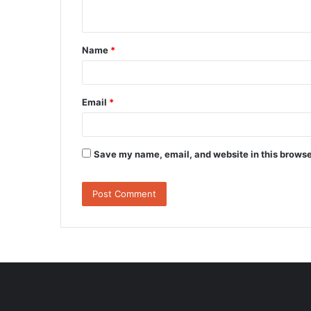
n
t
Name
*
*
Email
*
Save my name, email, and website in this browse