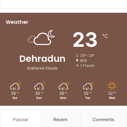
Weather
23
℃
Dehradun
23º - 23º
82%
1.71 km/h
Scattered Clouds
30
30
28
25
32
℃
℃
℃
℃
℃
Sat
Sun
Mon
Tue
Wed
Popular
Recent
Comments