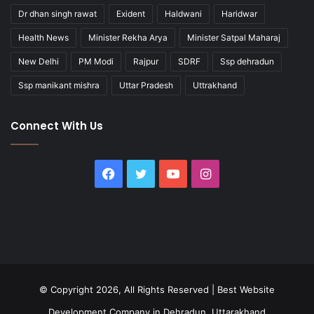
Dr dhan singh rawat
Exident
Haldwani
Haridwar
Health News
Minister Rekha Arya
Minister Satpal Maharaj
New Delhi
PM Modi
Rajpur
SDRF
Ssp dehradun
Ssp manikant mishra
Uttar Pradesh
Uttrakhand
Connect With Us
Facebook
Twitter
YouTube
Instagram
© Copyright 2026, All Rights Reserved |
Best Website
Development Company in Dehradun, Uttarakhand