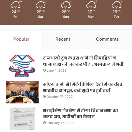
24
29
28
27
28
℃
℃
℃
℃
℃
Fri
Sat
Sun
Mon
Tue
Popular
Recent
Comments
राजधानी दून के इस थाने में सिपाहियों ने
थानाध्यक्ष को जमकर पीटा, अस्पताल में भर्ती
June 4, 2022
सीएम धामी से मिले विभिन्न देशों में कार्यरत
भारतीय राजदूत, कई मुद्दों पर हुई चर्चा
October 17, 2022
भराड़ीसैंण गैरसैंण में होगा विधानसभा का
बजट सत्र, तारीखों का ऐलान
February 17, 2026