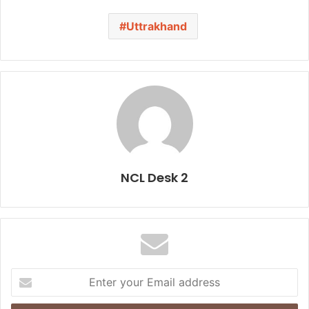
Uttrakhand
NCL Desk 2
E
n
t