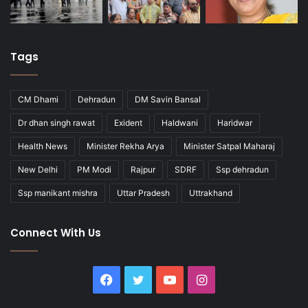
Tags
CM Dhami
Dehradun
DM Savin Bansal
Dr dhan singh rawat
Exident
Haldwani
Haridwar
Health News
Minister Rekha Arya
Minister Satpal Maharaj
New Delhi
PM Modi
Rajpur
SDRF
Ssp dehradun
Ssp manikant mishra
Uttar Pradesh
Uttrakhand
Connect With Us
Facebook
Twitter
YouTube
Instagram