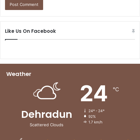
Like Us On Facebook
Weather
24
℃
Dehradun
24º - 24º
92%
1.7 km/h
Scattered Clouds