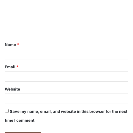
m
m
e
n
t
Name
*
*
Email
*
Website
Save my name, email, and website in this browser for the next
time I comment.