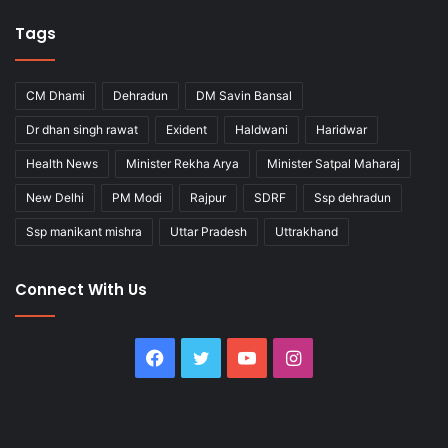
Tags
CM Dhami
Dehradun
DM Savin Bansal
Dr dhan singh rawat
Exident
Haldwani
Haridwar
Health News
Minister Rekha Arya
Minister Satpal Maharaj
New Delhi
PM Modi
Rajpur
SDRF
Ssp dehradun
Ssp manikant mishra
Uttar Pradesh
Uttrakhand
Connect With Us
Facebook
Twitter
YouTube
Instagram