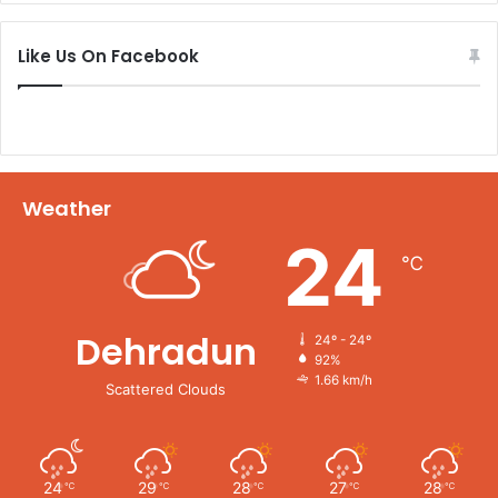
Like Us On Facebook
Weather
24
℃
Dehradun
24º - 24º
92%
1.66 km/h
Scattered Clouds
24
29
28
27
28
℃
℃
℃
℃
℃