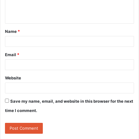
e
n
t
Name
*
*
Email
*
Website
Save my name, email, and website in this browser for the next
time I comment.