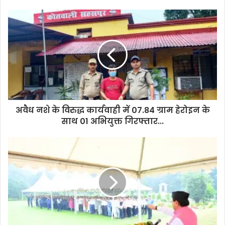
o
u
r
E
m
a
i
l
a
d
d
अवैध नशे के विरुद्ध कार्यवाही में 07.84 ग्राम हेरोइन के
r
साथ 01 अभियुक्त गिरफ्तार...
e
s
s