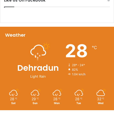
Like Us On Facebook
Weather
28
℃
Dehradun
28º - 24º
82%
1.04 km/h
Light Rain
28
29
28
28
32
℃
℃
℃
℃
℃
Sat
Sun
Mon
Tue
Wed