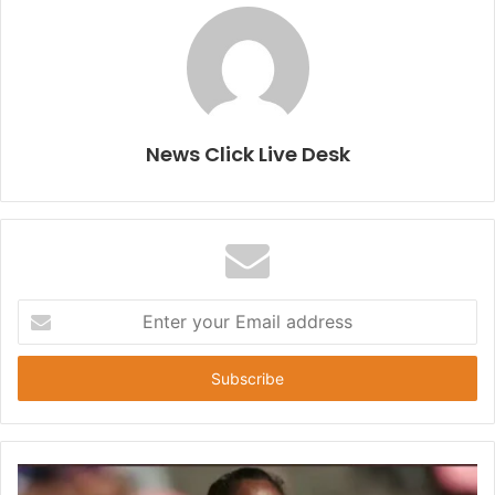
News Click Live Desk
E
n
t
e
r
y
o
u