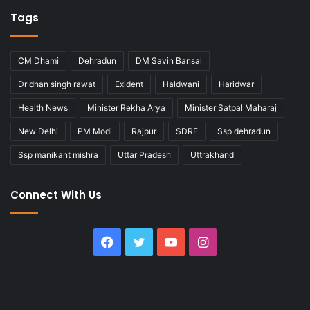
Tags
CM Dhami
Dehradun
DM Savin Bansal
Dr dhan singh rawat
Exident
Haldwani
Haridwar
Health News
Minister Rekha Arya
Minister Satpal Maharaj
New Delhi
PM Modi
Rajpur
SDRF
Ssp dehradun
Ssp manikant mishra
Uttar Pradesh
Uttrakhand
Connect With Us
Facebook
Twitter
YouTube
Instagram