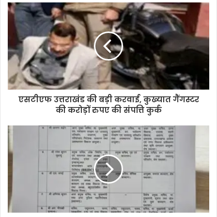
u
r
E
m
a
i
l
a
d
d
एसटीएफ उत्तराखंड की बड़ी करवाई, कुख्यात गैंगस्टर
r
की करोड़ों रुपए की संपत्ति कुर्क
e
s
s