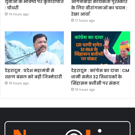
युवाओं के भविष्य पर कुठाराघात
आंगनबाड़ी कार्यकर्ती पुरस्कार
: चौधरी
के लिए वीरांगनाओं का चयन :
रेखा आर्या
14 hours ago
17 hours ago
देहरादून : प्रदेश महामंत्री से
देहरादून : कांग्रेस का दावा : CM
तरुण बंसल को बड़ी जिम्मेदारी
धामी समेत 32 विधायकों के
सिंहासन बत्तीसी पर संकट
19 hours ago
19 hours ago