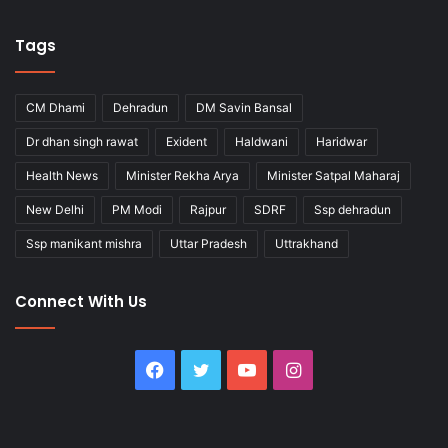
Tags
CM Dhami
Dehradun
DM Savin Bansal
Dr dhan singh rawat
Exident
Haldwani
Haridwar
Health News
Minister Rekha Arya
Minister Satpal Maharaj
New Delhi
PM Modi
Rajpur
SDRF
Ssp dehradun
Ssp manikant mishra
Uttar Pradesh
Uttrakhand
Connect With Us
Facebook
Twitter
YouTube
Instagram