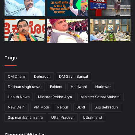
Tags
CM Dhami
Dehradun
DM Savin Bansal
Dr dhan singh rawat
Exident
Haldwani
Haridwar
Health News
Minister Rekha Arya
Minister Satpal Maharaj
New Delhi
PM Modi
Rajpur
SDRF
Ssp dehradun
Ssp manikant mishra
Uttar Pradesh
Uttrakhand
Connect With Us