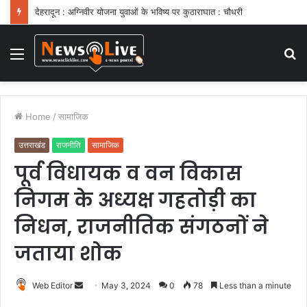
देहरादून : अग्निवीर योजना युवाओं के भविष्य पर कुठाराघात : चौधरी
Menu
S
fo
Home
/
सामाजिक
उत्तराखंड
राजनीति
सामाजिक
पूर्व विधायक व वन विकास
निगम के अध्यक्ष गहतोड़ी का
निधन, राजनीतिक संगठनों ने
जताया शोक
Web Editor
S
May 3, 2024
0
78
Less than a minute
e