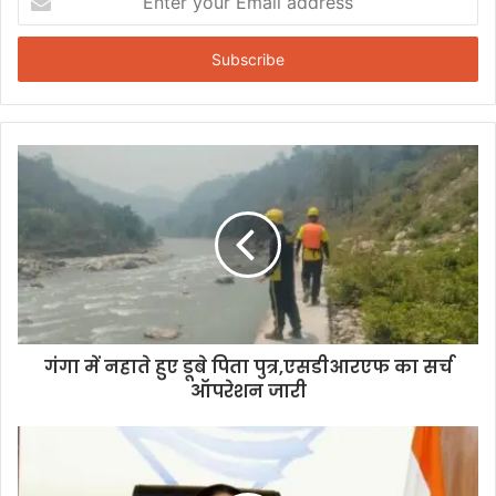
n
t
e
r
y
o
u
r
E
m
a
i
l
a
d
d
गंगा में नहाते हुए डूबे पिता पुत्र,एसडीआरएफ का सर्च
r
ऑपरेशन जारी
e
s
s