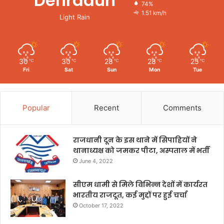
Dehradun
74%
1.51 km/h
Light Rain
30
30
28
28
25
℃
℃
℃
℃
℃
Fri
Sat
Sun
Mon
Tue
Popular
Recent
Comments
राजधानी दून के इस थाने में सिपाहियों ने
थानाध्यक्ष को जमकर पीटा, अस्पताल में भर्ती
June 4, 2022
सीएम धामी से मिले विभिन्न देशों में कार्यरत
भारतीय राजदूत, कई मुद्दों पर हुई चर्चा
October 17, 2022