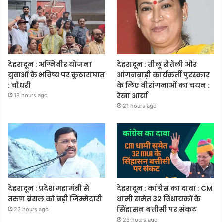
देहरादून : अग्निवीर योजना
देहरादून : तीलू रौतेली और
युवाओं के भविष्य पर कुठाराघात
आंगनबाड़ी कार्यकर्ती पुरस्कार
: चौधरी
के लिए वीरांगनाओं का चयन :
रेखा आर्या
18 hours ago
21 hours ago
देहरादून : प्रदेश महामंत्री से
देहरादून : कांग्रेस का दावा : CM
तरुण बंसल को बड़ी जिम्मेदारी
धामी समेत 32 विधायकों के
सिंहासन बत्तीसी पर संकट
23 hours ago
23 hours ago